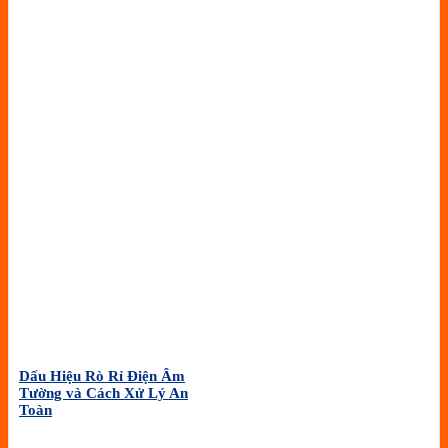
Dấu Hiệu Rò Rỉ Điện Âm
Tường và Cách Xử Lý An
Toàn