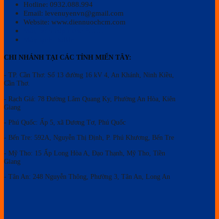
Hotline: 0932.088.994
Email: levenuyenvn@gmail.com
Website: www.diennuochcm.com
Máy bơm cấp nước PCCC
Máy lạnh Daikin
CHI NHÁNH TẠI CÁC TỈNH MIẾN TÂY:
- TP.
Cần Thơ
: Số 13 đường 16 kV 4, An Khánh, Ninh Kiều,
Cần Thơ.
- Rạch Giá: 78 Đường Lâm Quang Ky, Phường An Hòa, Kiên
Giang
- Phú Quốc: Ấp 5, xã Dương Tơ, Phú Quốc
- Bến Tre: 592A, Nguyễn Thị Định, P. Phú Khương, Bến Tre
- Mỹ Tho: 15 Ấp Long Hòa A, Đạo Thạnh, Mỹ Tho, Tiền
Giang
- Tân An: 248 Nguyễn Thông, Phường 3, Tân An, Long An