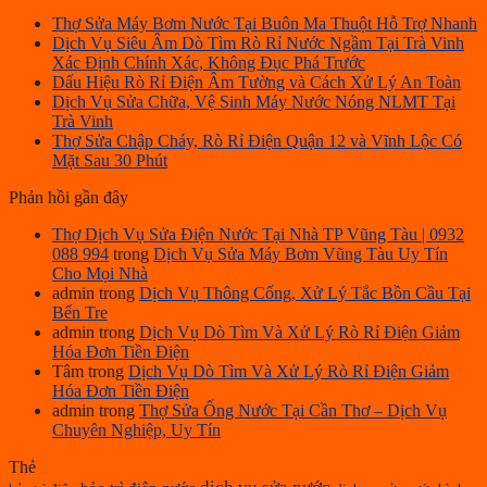
Thợ Sửa Máy Bơm Nước Tại Buôn Ma Thuột Hỗ Trợ Nhanh
Dịch Vụ Siêu Âm Dò Tìm Rò Rỉ Nước Ngầm Tại Trà Vinh
Xác Định Chính Xác, Không Đục Phá Trước
Dấu Hiệu Rò Rỉ Điện Âm Tường và Cách Xử Lý An Toàn
Dịch Vụ Sửa Chữa, Vệ Sinh Máy Nước Nóng NLMT Tại
Trà Vinh
Thợ Sửa Chập Cháy, Rò Rỉ Điện Quận 12 và Vĩnh Lộc Có
Mặt Sau 30 Phút
Phản hồi gần đây
Thợ Dịch Vụ Sửa Điện Nước Tại Nhà TP Vũng Tàu | 0932
088 994
trong
Dịch Vụ Sửa Máy Bơm Vũng Tàu Uy Tín
Cho Mọi Nhà
admin
trong
Dịch Vụ Thông Cống, Xử Lý Tắc Bồn Cầu Tại
Bến Tre
admin
trong
Dịch Vụ Dò Tìm Và Xử Lý Rò Rỉ Điện Giảm
Hóa Đơn Tiền Điện
Tâm
trong
Dịch Vụ Dò Tìm Và Xử Lý Rò Rỉ Điện Giảm
Hóa Đơn Tiền Điện
admin
trong
Thợ Sửa Ống Nước Tại Cần Thơ – Dịch Vụ
Chuyên Nghiệp, Uy Tín
Thẻ