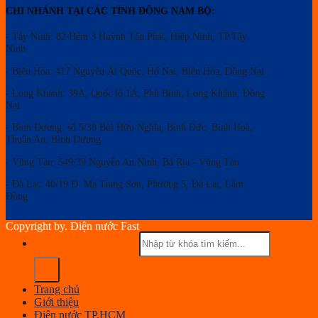
CHI NHÁNH TẠI CÁC TỈNH ĐÔNG NAM BỘ:
- Tây Ninh: 82 Hẻm 3 Huỳnh Tấn Phát, Hiệp Ninh, TP.Tây
Ninh
- Biên Hòa: 417 Nguyễn Ái Quốc, Hố Nai, Biên Hòa, Đồng Nai
- Long Khánh: 39A, Quốc lộ 1A, Phú Bình, Long Khánh, Đồng
Nai
- Bình Dương: số 5/38 Bùi Hữu Nghĩa, Bình Đức, Binh Hoà,
Thuận An, Bình Dương
- Vũng Tàu: 549/39 Nguyễn An Ninh, Bà Rịa - Vũng Tàu
- Đà Lạt: 40/19 Đ. Ma Trang Sơn, Phường 5, Đà Lạt, Lâm
Đồng
Copyright by. Điện nước Fast
Trang chủ
Giới thiệu
Điện nước TP.HCM