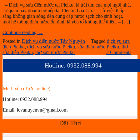
– Dịch vụ sửa điện nước tại Pleiku. là trái tim của mọi ngôi nhà,
cơ quan hay doanh nghiệp tại Pleiku, Gia Lai. – Từ việc thắp
sáng không gian sống đến cung cấp nước sạch cho sinh hoạt,
một hệ thống điện nước ổn định là yếu tố không thể thiếu. – […]
Continue reading
→
Posted in
Dịch vụ điện nước Tây Nguyên
|
Tagged
dịch vụ sửa
điện Pleiku
,
dịch vụ sửa nước Pleiku
,
sửa điện nước Pleiku
,
thợ
sửa điện Pleiku
,
thợ sửa nước Pleiku
2
Comments
Hotline: 0932.088.994
Mr. Uyên (Trực hotline)
Hotline:
0932.088.994
Email:
levanuyenvn@gmail.com
Đặt Thợ