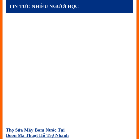
TIN TỨC NHIỀU NGƯỜI ĐỌC
Thợ Sửa Máy Bơm Nước Tại
Buôn Ma Thuột Hỗ Trợ Nhanh