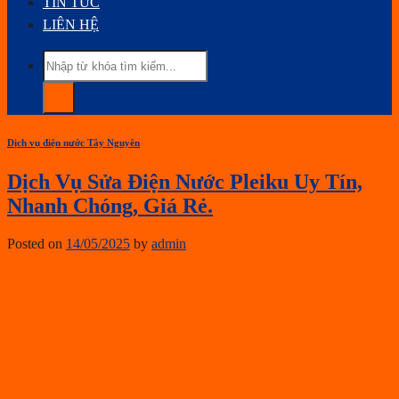
TIN TỨC
LIÊN HỆ
Dịch vụ điện nước Tây Nguyên
Dịch Vụ Sửa Điện Nước Pleiku Uy Tín,
Nhanh Chóng, Giá Rẻ.
Posted on
14/05/2025
by
admin