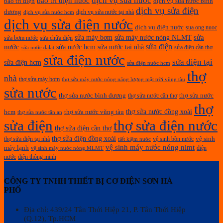
dịch vụ sửa nước
bảo trì điện nước
bảo trì điện
dịch vụ sửa nước bình
dịch vụ sửa điện
dương
dịch vụ sửa nước tại nhà
dịch vụ sửa nước hcm
dịch vụ sửa điện nước
dịch vụ điện nước
sua ong nuoc
sửa máy bơm
sửa
sửa máy nước nóng NLMT
sửa bơm nước
sửa chữa điện
sửa điện
nước
sửa nước hcm
sửa nước tại nhà
sửa điện cần thơ
sửa nước dalat
sửa điện nước
sửa điện tại
sửa điện hcm
sửa điện nước hcm
thợ
nhà
thợ sửa máy bơm
thợ sửa máy nước nóng năng lượng mặt trời vũng tàu
sửa nước
thợ sửa nước bình dương
thợ sửa nước cần thơ
thợ sửa nước
thợ
thợ sửa nước đồng xoài
hcm
thợ sửa nước vũng tàu
thợ sửa nước tân an
sửa điện
thợ sửa điện nước
thợ sửa điện cần thơ
thợ sửa điện đồng xoài
thợ sửa điện tại nhà
vệ sinh bồn nước
vệ sinh
tiết kiệm nước
vệ sinh máy nước nóng nlmt
máy lạnh
điện
vệ sinh máy nước nóng MLMT
nước
điện thông minh
CÔNG TY TNHH THIẾT BỊ CƠ ĐIỆN SƠN HÀ
PHỐ
Địa chỉ: 439/24 Tân Thới Hiệp 21, P. Tân Thới Hiệp
(Q.12), Tp.HCM