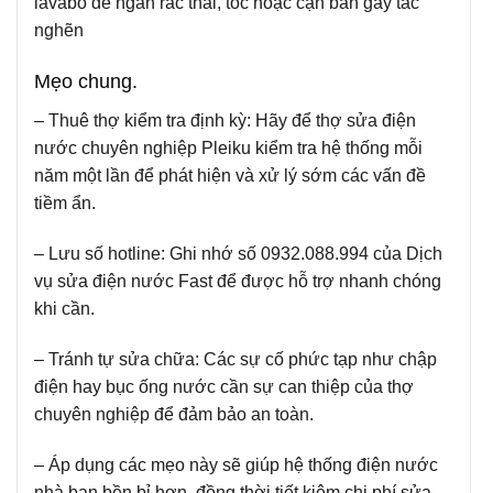
lavabo để ngăn rác thải, tóc hoặc cặn bẩn gây tắc
nghẽn
Mẹo chung.
– Thuê thợ kiểm tra định kỳ:
Hãy để thợ sửa điện
nước chuyên nghiệp Pleiku kiểm tra hệ thống mỗi
năm một lần để phát hiện và xử lý sớm các vấn đề
tiềm ẩn.
– Lưu số hotline:
Ghi nhớ số 0932.088.994 của Dịch
vụ sửa điện nước Fast để được hỗ trợ nhanh chóng
khi cần.
– Tránh tự sửa chữa:
Các sự cố phức tạp như chập
điện hay bục ống nước cần sự can thiệp của thợ
chuyên nghiệp để đảm bảo an toàn.
– Áp dụng các mẹo này sẽ giúp hệ thống điện nước
nhà bạn bền bỉ hơn, đồng thời tiết kiệm chi phí sửa