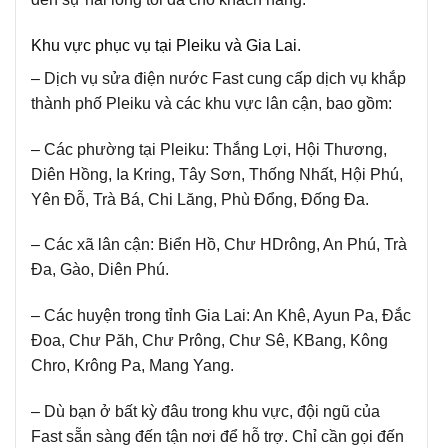
Khu vực phục vụ tại Pleiku và Gia Lai.
– Dịch vụ sửa điện nước Fast cung cấp dịch vụ khắp
thành phố Pleiku và các khu vực lân cận, bao gồm:
– Các phường tại Pleiku:
Thắng Lợi, Hội Thương,
Diên Hồng, Ia Kring, Tây Sơn, Thống Nhất, Hội Phú,
Yên Đỗ, Trà Bá, Chi Lăng, Phù Đổng, Đống Đa.
– Các xã lân cận:
Biển Hồ, Chư HDrông, An Phú, Trà
Đa, Gào, Diên Phú.
– Các huyện trong tỉnh Gia Lai:
An Khê, Ayun Pa, Đắc
Đoa, Chư Păh, Chư Prông, Chư Sê, KBang, Kông
Chro, Krông Pa, Mang Yang.
– Dù bạn ở bất kỳ đâu trong khu vực, đội ngũ của
Fast sẵn sàng đến tận nơi để hỗ trợ. Chỉ cần gọi đến