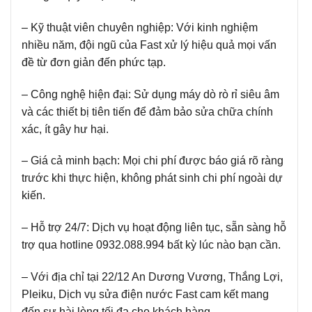
– Kỹ thuật viên chuyên nghiệp:
Với kinh nghiệm
nhiều năm, đội ngũ của Fast xử lý hiệu quả mọi vấn
đề từ đơn giản đến phức tạp.
– Công nghệ hiện đại:
Sử dụng máy dò rò rỉ siêu âm
và các thiết bị tiên tiến để đảm bảo sửa chữa chính
xác, ít gây hư hại.
– Giá cả minh bạch:
Mọi chi phí được báo giá rõ ràng
trước khi thực hiện, không phát sinh chi phí ngoài dự
kiến.
– Hỗ trợ 24/7:
Dịch vụ hoạt động liên tục, sẵn sàng hỗ
trợ qua hotline 0932.088.994 bất kỳ lúc nào bạn cần.
– Với địa chỉ tại 22/12 An Dương Vương, Thắng Lợi,
Pleiku, Dịch vụ sửa điện nước Fast cam kết mang
đến sự hài lòng tối đa cho khách hàng.