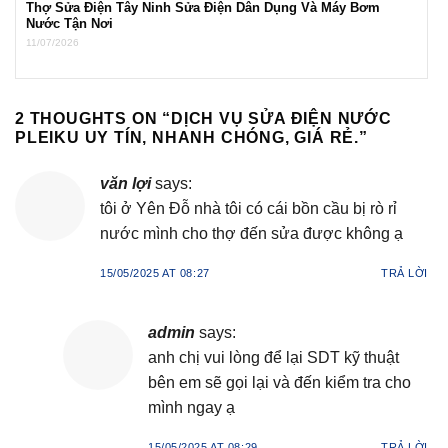
Thợ Sửa Điện Tây Ninh Sửa Điện Dân Dụng Và Máy Bơm
Nước Tận Nơi
11/07/2026
2 THOUGHTS ON “
DỊCH VỤ SỬA ĐIỆN NƯỚC
PLEIKU UY TÍN, NHANH CHÓNG, GIÁ RẺ.
”
văn lợi
says:
tôi ở Yên Đỗ nhà tôi có cái bồn cầu bị rò rỉ
nước mình cho thợ đến sửa được không ạ
15/05/2025 AT 08:27
TRẢ LỜI
admin
says:
anh chị vui lòng để lại SDT kỹ thuật
bên em sẽ gọi lại và đến kiểm tra cho
mình ngay ạ
15/05/2025 AT 08:29
TRẢ LỜI