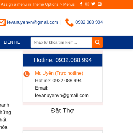
Assign a menu in Theme Options > Menus
levanuyenvn@gmail.com
0932 088 994
LIÊN HỆ
Hotline: 0932.088.994
Mr. Uyên (Trực hotline)
Hotline:
0932.088.994
Email:
levanuyenvn@gmail.com
doanh
Đặt Thợ
những
hất
 hóa