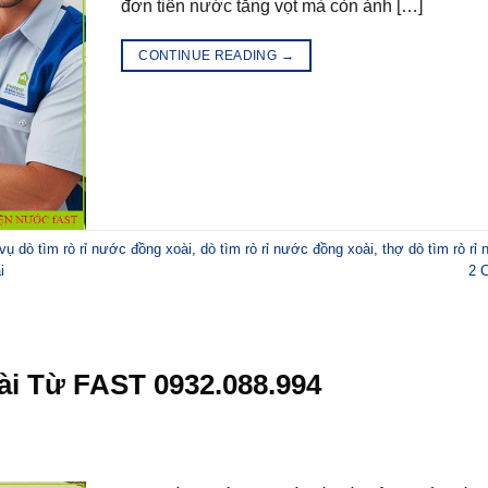
đơn tiền nước tăng vọt mà còn ảnh […]
CONTINUE READING
→
 vụ dò tìm rò rỉ nước đồng xoài
,
dò tìm rò rỉ nước đồng xoài
,
thợ dò tìm rò rỉ
i
2
C
i Từ FAST 0932.088.994