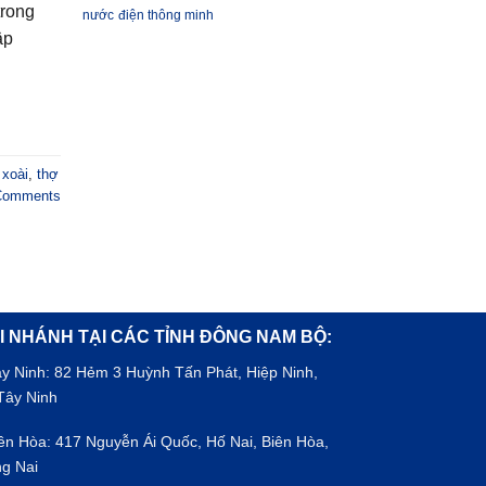
trong
nước
điện thông minh
ập
 xoài
,
thợ
omments
I NHÁNH TẠI CÁC TỈNH ĐÔNG NAM BỘ:
ây Ninh: 82 Hẻm 3 Huỳnh Tấn Phát, Hiệp Ninh,
Tây Ninh
iên Hòa: 417 Nguyễn Ái Quốc, Hố Nai, Biên Hòa,
g Nai