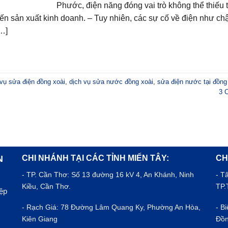
Phước, điện năng đóng vai trò không thể thiếu 
đến sản xuất kinh doanh. – Tuy nhiên, các sự cố về điện như ch
[…]
 vụ sửa điện đồng xoài
,
dịch vụ sửa nước đồng xoài
,
sửa điện nước tại đồng
3
C
CHI NHÁNH TẠI CÁC TỈNH MIẾN TÂY:
CH
N
- TP.
Cần Thơ
: Số 13 đường 16 kV 4, An Khánh, Ninh
- T
Kiều, Cần Thơ.
TP.
iệp
- Rạch Giá: 78 Đường Lâm Quang Ky, Phường An Hòa,
- B
Kiên Giang
Đồn