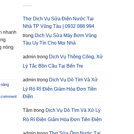
Thợ Dịch Vụ Sửa Điện Nước Tại
Nhà TP Vũng Tàu | 0932 088 994
ển nhanh
trong
Dịch Vụ Sửa Máy Bơm Vũng
ăng
Tàu Uy Tín Cho Mọi Nhà
ng nóng
admin
trong
Dịch Vụ Thông Cống, Xử
Lý Tắc Bồn Cầu Tại Bến Tre
admin
trong
Dịch Vụ Dò Tìm Và Xử
 năng
Lý Rò Rỉ Điện Giảm Hóa Đơn Tiền
Điện
a comment
Tâm
trong
Dịch Vụ Dò Tìm Và Xử Lý
Rò Rỉ Điện Giảm Hóa Đơn Tiền Điện
admin
trong
Thợ Sửa Ống Nước Tại