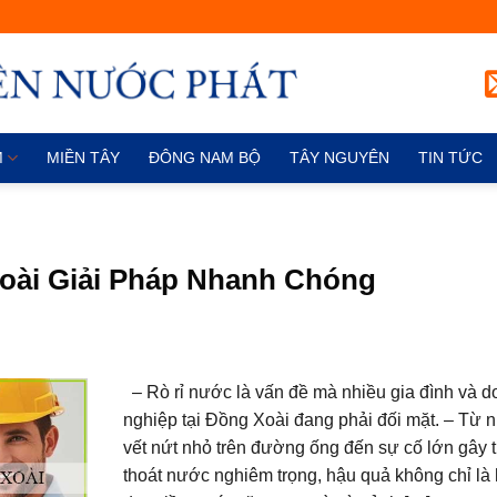
M
MIỀN TÂY
ĐÔNG NAM BỘ
TÂY NGUYÊN
TIN TỨC
oài Giải Pháp Nhanh Chóng
– Rò rỉ nước là vấn đề mà nhiều gia đình và 
nghiệp tại Đồng Xoài đang phải đối mặt. – Từ 
vết nứt nhỏ trên đường ống đến sự cố lớn gây t
thoát nước nghiêm trọng, hậu quả không chỉ là