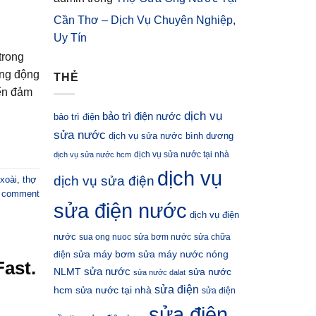
Cần Thơ – Dịch Vụ Chuyên Nghiệp,
Uy Tín
trong
ăng động
THẺ
đến đảm
dịch vụ
bảo trì điện nước
bảo trì điện
sửa nước
dịch vụ sửa nước bình dương
dịch vụ sửa nước tại nhà
dịch vụ sửa nước hcm
dịch vụ
dịch vụ sửa điện
xoài
,
thợ
a comment
sửa điện nước
dịch vụ điện
nước
sua ong nuoc
sửa bơm nước
sửa chữa
sửa máy bơm
sửa máy nước nóng
điện
ast.
sửa nước
NLMT
sửa nước
sửa nước dalat
sửa điện
hcm
sửa nước tại nhà
sửa điện
sửa điện