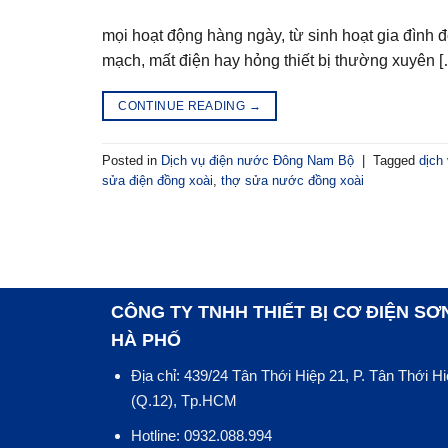
mọi hoạt động hàng ngày, từ sinh hoạt gia đình 
mạch, mất điện hay hỏng thiết bị thường xuyên 
CONTINUE READING
→
Posted in
Dịch vụ điện nước Đông Nam Bộ
|
Tagged
dịch
sửa điện đồng xoài
,
thợ sửa nước đồng xoài
CÔNG TY TNHH THIẾT BỊ CƠ ĐIỆN SƠ
HÀ PHỐ
Địa chỉ: 439/24 Tân Thới Hiệp 21, P. Tân Thới H
(Q.12), Tp.HCM
Hotline: 0932.088.994