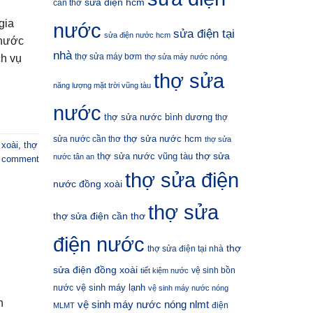
sửa điện hcm
cần thơ
gia
nước
sửa điện tại
sửa điện nước hcm
 nước
nhà
thợ sửa máy bơm
ch vụ
thợ sửa máy nước nóng
thợ sửa
năng lượng mặt trời vũng tàu
nước
thợ sửa nước bình dương
thợ
thợ sửa nước hcm
sửa nước cần thơ
thợ sửa
 xoài
,
thợ
thợ sửa
thợ sửa nước vũng tàu
nước tân an
a comment
thợ sửa điện
nước đồng xoài
thợ sửa
thợ sửa điện cần thơ
điện nước
thợ
thợ sửa điện tại nhà
sửa điện đồng xoài
vệ sinh bồn
tiết kiệm nước
vệ sinh máy lạnh
nước
vệ sinh máy nước nóng
h
vệ sinh máy nước nóng nlmt
điện
MLMT