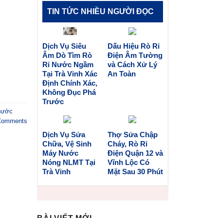
TIN TỨC NHIỀU NGƯỜI ĐỌC
Dịch Vụ Siêu
Dấu Hiệu Rò Rỉ
Âm Dò Tìm Rò
Điện Âm Tường
Rỉ Nước Ngầm
và Cách Xử Lý
Tại Trà Vinh Xác
An Toàn
Định Chính Xác,
Không Đục Phá
Trước
 nước
omments
Dịch Vụ Sửa
Thợ Sửa Chập
Chữa, Vệ Sinh
Cháy, Rò Rỉ
Máy Nước
Điện Quận 12 và
Nóng NLMT Tại
Vĩnh Lộc Có
Trà Vinh
Mặt Sau 30 Phút