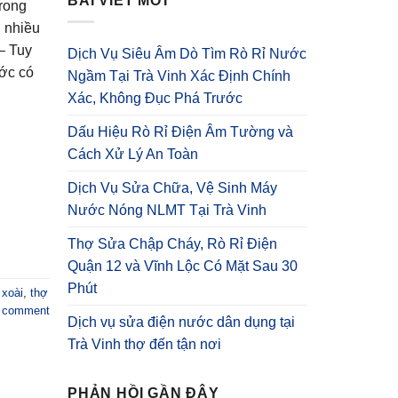
BÀI VIẾT MỚI
trong
i nhiều
– Tuy
Dịch Vụ Siêu Âm Dò Tìm Rò Rỉ Nước
ước có
Ngầm Tại Trà Vinh Xác Định Chính
Xác, Không Đục Phá Trước
Dấu Hiệu Rò Rỉ Điện Âm Tường và
Cách Xử Lý An Toàn
Dịch Vụ Sửa Chữa, Vệ Sinh Máy
Nước Nóng NLMT Tại Trà Vinh
Thợ Sửa Chập Cháy, Rò Rỉ Điện
Quận 12 và Vĩnh Lộc Có Mặt Sau 30
Phút
xoài
,
thợ
a comment
Dịch vụ sửa điện nước dân dụng tại
Trà Vinh thợ đến tận nơi
PHẢN HỒI GẦN ĐÂY