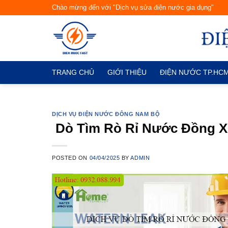
Skip
Chào mừng đến với "Dịch vụ sửa điện nước gia dụng"
to
content
TRANG CHỦ
GIỚI THIỆU
ĐIỆN NƯỚC TP.HC
DỊCH VỤ ĐIỆN NƯỚC ĐÔNG NAM BỘ
Dò Tìm Rò Rỉ Nước Đồng X
POSTED ON
04/04/2025
BY
ADMIN