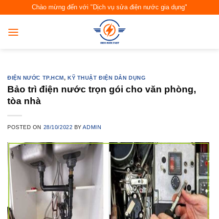
Skip
Chào mừng đến với "Dịch vụ sửa điện nước gia dụng"
to
content
ĐIỆN NƯỚC TP.HCM
,
KỸ THUẬT ĐIỆN DÂN DỤNG
Bảo trì điện nước trọn gói cho văn phòng,
tòa nhà
POSTED ON
28/10/2022
BY
ADMIN