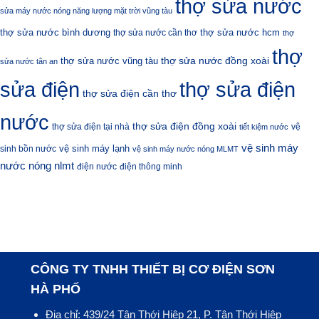
thợ sửa nước
sửa máy nước nóng năng lượng mặt trời vũng tàu
thợ sửa nước bình dương
thợ sửa nước hcm
thợ sửa nước cần thơ
thợ
thợ
thợ sửa nước đồng xoài
thợ sửa nước vũng tàu
sửa nước tân an
sửa điện
thợ sửa điện
thợ sửa điện cần thơ
nước
thợ sửa điện đồng xoài
thợ sửa điện tại nhà
vệ
tiết kiệm nước
vệ sinh máy
vệ sinh máy lạnh
sinh bồn nước
vệ sinh máy nước nóng MLMT
nước nóng nlmt
điện nước
điện thông minh
CÔNG TY TNHH THIẾT BỊ CƠ ĐIỆN SƠN
HÀ PHỐ
Địa chỉ: 439/24 Tân Thới Hiệp 21, P. Tân Thới Hiệp