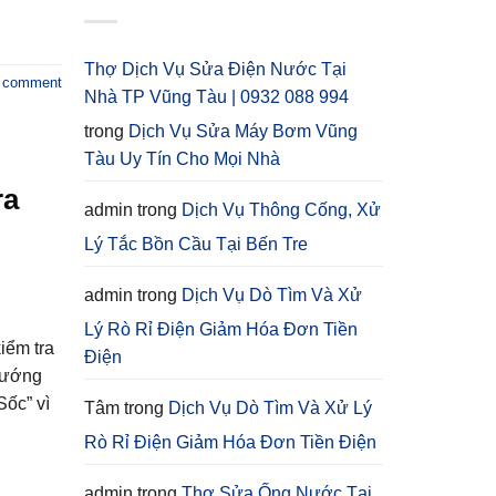
Thợ Dịch Vụ Sửa Điện Nước Tại
a comment
Nhà TP Vũng Tàu | 0932 088 994
trong
Dịch Vụ Sửa Máy Bơm Vũng
Tàu Uy Tín Cho Mọi Nhà
ra
admin
trong
Dịch Vụ Thông Cống, Xử
Lý Tắc Bồn Cầu Tại Bến Tre
admin
trong
Dịch Vụ Dò Tìm Và Xử
Lý Rò Rỉ Điện Giảm Hóa Đơn Tiền
iểm tra
Điện
 Hướng
Sốc” vì
Tâm
trong
Dịch Vụ Dò Tìm Và Xử Lý
Rò Rỉ Điện Giảm Hóa Đơn Tiền Điện
admin
trong
Thợ Sửa Ống Nước Tại