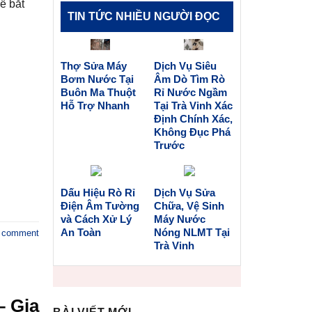
ề bắt
TIN TỨC NHIỀU NGƯỜI ĐỌC
Thợ Sửa Máy
Dịch Vụ Siêu
Bơm Nước Tại
Âm Dò Tìm Rò
Buôn Ma Thuột
Rỉ Nước Ngầm
Hỗ Trợ Nhanh
Tại Trà Vinh Xác
Định Chính Xác,
Không Đục Phá
Trước
Dấu Hiệu Rò Rỉ
Dịch Vụ Sửa
Điện Âm Tường
Chữa, Vệ Sinh
và Cách Xử Lý
Máy Nước
An Toàn
Nóng NLMT Tại
a comment
Trà Vinh
– Gia