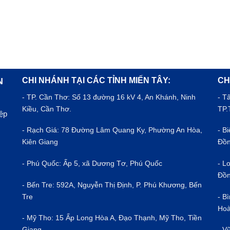
CHI NHÁNH TẠI CÁC TỈNH MIẾN TÂY:
CH
N
- TP.
Cần Thơ
: Số 13 đường 16 kV 4, An Khánh, Ninh
- T
Kiều, Cần Thơ.
TP.
iệp
- Rạch Giá: 78 Đường Lâm Quang Ky, Phường An Hòa,
- B
Kiên Giang
Đồn
- Phú Quốc: Ấp 5, xã Dương Tơ, Phú Quốc
- L
Đồn
- Bến Tre: 592A, Nguyễn Thị Định, P. Phú Khương, Bến
Tre
- B
Hoà
- Mỹ Tho: 15 Ấp Long Hòa A, Đạo Thạnh, Mỹ Tho, Tiền
Giang
- V