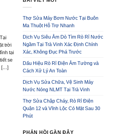
BÀI VIẾT MỚI
Thợ Sửa Máy Bơm Nước Tại Buôn
Ma Thuột Hỗ Trợ Nhanh
Dịch Vụ Siêu Âm Dò Tìm Rò Rỉ Nước
Tại
Ngầm Tại Trà Vinh Xác Định Chính
t trời
Xác, Không Đục Phá Trước
ình tại
iết se
Dấu Hiệu Rò Rỉ Điện Âm Tường và
 […]
Cách Xử Lý An Toàn
Dịch Vụ Sửa Chữa, Vệ Sinh Máy
Nước Nóng NLMT Tại Trà Vinh
Thợ Sửa Chập Cháy, Rò Rỉ Điện
Quận 12 và Vĩnh Lộc Có Mặt Sau 30
Phút
PHẢN HỒI GẦN ĐÂY