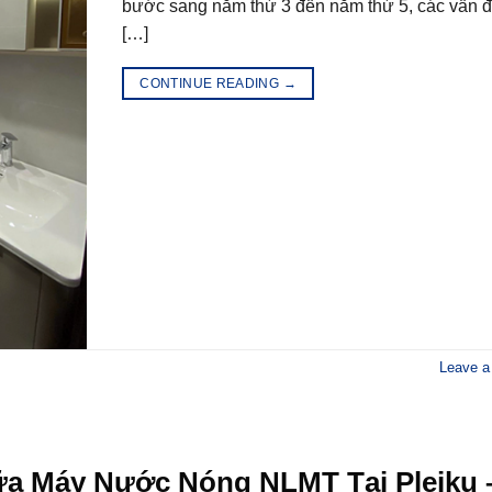
bước sang năm thứ 3 đến năm thứ 5, các vấn đ
[…]
CONTINUE READING
→
Leave 
ữa Máy Nước Nóng NLMT Tại Pleiku 