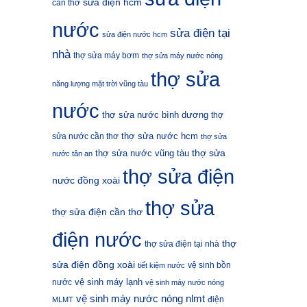
sửa điện hcm
cần thơ
nước
sửa điện tại
sửa điện nước hcm
nhà
thợ sửa máy bơm
thợ sửa máy nước nóng
thợ sửa
năng lượng mặt trời vũng tàu
nước
thợ sửa nước bình dương
thợ
thợ sửa nước hcm
sửa nước cần thơ
thợ sửa
thợ sửa
thợ sửa nước vũng tàu
nước tân an
thợ sửa điện
nước đồng xoài
thợ sửa
thợ sửa điện cần thơ
điện nước
thợ
thợ sửa điện tại nhà
sửa điện đồng xoài
vệ sinh bồn
tiết kiệm nước
vệ sinh máy lạnh
nước
vệ sinh máy nước nóng
vệ sinh máy nước nóng nlmt
điện
MLMT