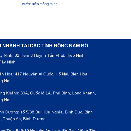
nước
điện thông minh
I NHÁNH TẠI CÁC TỈNH ĐÔNG NAM BỘ:
ây Ninh: 82 Hẻm 3 Huỳnh Tấn Phát, Hiệp Ninh,
Tây Ninh
iên Hòa: 417 Nguyễn Ái Quốc, Hố Nai, Biên Hòa,
g Nai
ong Khánh: 39A, Quốc lộ 1A, Phú Bình, Long Khánh,
g Nai
ình Dương: số 5/38 Bùi Hữu Nghĩa, Bình Đức, Binh
, Thuận An, Bình Dương
ũng Tàu: 549/39 Nguyễn An Ninh, Bà Rịa - Vũng Tàu