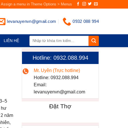
Assign a menu in Theme Options > Menus
levanuyenvn@gmail.com
0932 088 994
LIÊN HỆ
Hotline: 0932.088.994
Mr. Uyên (Trực hotline)
Hotline:
0932.088.994
Email:
levanuyenvn@gmail.com
3–5
Đặt Thợ
 hư
 2 năm
nhiên,