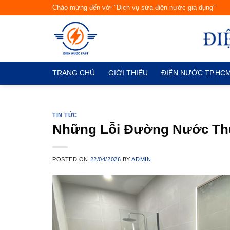
Skip
Chào mừng đến với "Dịch vụ sửa điện nước gia dụng"
to
content
TRANG CHỦ
GIỚI THIỆU
ĐIỆN NƯỚC TP.HC
TIN TỨC
Những Lỗi Đường Nước Th
POSTED ON
22/04/2026
BY
ADMIN