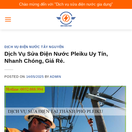
Skip
Chào mừng đến với "Dịch vụ sửa điện nước gia dụng"
to
content
DỊCH VỤ ĐIỆN NƯỚC TÂY NGUYÊN
Dịch Vụ Sửa Điện Nước Pleiku Uy Tín,
Nhanh Chóng, Giá Rẻ.
POSTED ON
14/05/2025
BY
ADMIN