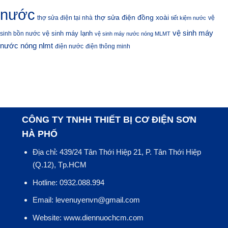
nước
thợ sửa điện đồng xoài
thợ sửa điện tại nhà
vệ
tiết kiệm nước
vệ sinh máy
vệ sinh máy lạnh
sinh bồn nước
vệ sinh máy nước nóng MLMT
nước nóng nlmt
điện nước
điện thông minh
CÔNG TY TNHH THIẾT BỊ CƠ ĐIỆN SƠN
HÀ PHỐ
Địa chỉ: 439/24 Tân Thới Hiệp 21, P. Tân Thới Hiệp
(Q.12), Tp.HCM
Hotline: 0932.088.994
Email: levenuyenvn@gmail.com
Website: www.diennuochcm.com