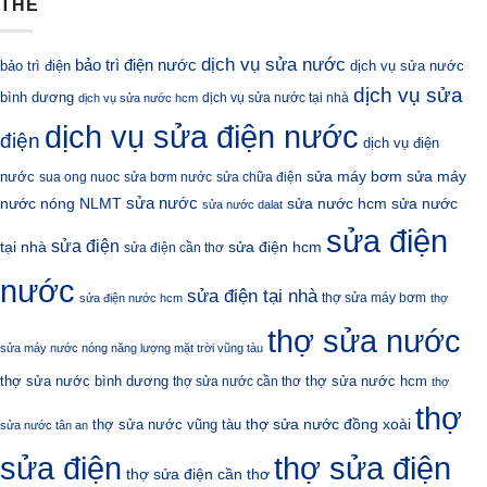
THẺ
dịch vụ sửa nước
bảo trì điện nước
bảo trì điện
dịch vụ sửa nước
dịch vụ sửa
bình dương
dịch vụ sửa nước tại nhà
dịch vụ sửa nước hcm
dịch vụ sửa điện nước
điện
dịch vụ điện
sửa máy bơm
nước
sửa máy
sua ong nuoc
sửa bơm nước
sửa chữa điện
sửa nước
nước nóng NLMT
sửa nước hcm
sửa nước
sửa nước dalat
sửa điện
sửa điện
sửa điện hcm
tại nhà
sửa điện cần thơ
nước
sửa điện tại nhà
thợ sửa máy bơm
sửa điện nước hcm
thợ
thợ sửa nước
sửa máy nước nóng năng lượng mặt trời vũng tàu
thợ sửa nước bình dương
thợ sửa nước hcm
thợ sửa nước cần thơ
thợ
thợ
thợ sửa nước đồng xoài
thợ sửa nước vũng tàu
sửa nước tân an
sửa điện
thợ sửa điện
thợ sửa điện cần thơ