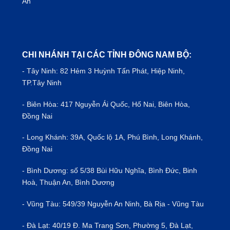
An
CHI NHÁNH TẠI CÁC TỈNH ĐÔNG NAM BỘ:
- Tây Ninh: 82 Hẻm 3 Huỳnh Tấn Phát, Hiệp Ninh,
TP.Tây Ninh
- Biên Hòa: 417 Nguyễn Ái Quốc, Hố Nai, Biên Hòa,
Đồng Nai
- Long Khánh: 39A, Quốc lộ 1A, Phú Bình, Long Khánh,
Đồng Nai
- Bình Dương: số 5/38 Bùi Hữu Nghĩa, Bình Đức, Binh
Hoà, Thuận An, Bình Dương
- Vũng Tàu: 549/39 Nguyễn An Ninh, Bà Rịa - Vũng Tàu
- Đà Lạt: 40/19 Đ. Ma Trang Sơn, Phường 5, Đà Lạt,