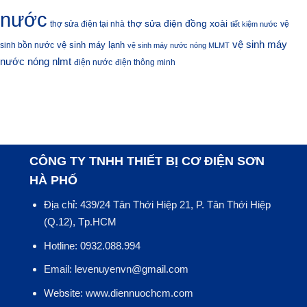
nước
thợ sửa điện đồng xoài
thợ sửa điện tại nhà
vệ
tiết kiệm nước
vệ sinh máy
vệ sinh máy lạnh
sinh bồn nước
vệ sinh máy nước nóng MLMT
nước nóng nlmt
điện nước
điện thông minh
CÔNG TY TNHH THIẾT BỊ CƠ ĐIỆN SƠN
HÀ PHỐ
Địa chỉ: 439/24 Tân Thới Hiệp 21, P. Tân Thới Hiệp
(Q.12), Tp.HCM
Hotline: 0932.088.994
Email: levenuyenvn@gmail.com
Website: www.diennuochcm.com