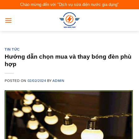
Skip
Chào mừng đến với "Dịch vụ sửa điện nước gia dụng"
to
content
TIN TỨC
Hướng dẫn chọn mua và thay bóng đèn phù
hợp
POSTED ON
02/02/2024
BY
ADMIN