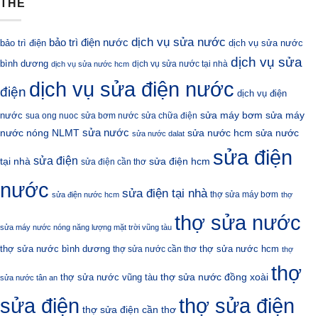
THẺ
dịch vụ sửa nước
bảo trì điện nước
bảo trì điện
dịch vụ sửa nước
dịch vụ sửa
bình dương
dịch vụ sửa nước tại nhà
dịch vụ sửa nước hcm
dịch vụ sửa điện nước
điện
dịch vụ điện
sửa máy bơm
nước
sửa máy
sua ong nuoc
sửa bơm nước
sửa chữa điện
sửa nước
nước nóng NLMT
sửa nước hcm
sửa nước
sửa nước dalat
sửa điện
sửa điện
sửa điện hcm
tại nhà
sửa điện cần thơ
nước
sửa điện tại nhà
thợ sửa máy bơm
sửa điện nước hcm
thợ
thợ sửa nước
sửa máy nước nóng năng lượng mặt trời vũng tàu
thợ sửa nước bình dương
thợ sửa nước hcm
thợ sửa nước cần thơ
thợ
thợ
thợ sửa nước đồng xoài
thợ sửa nước vũng tàu
sửa nước tân an
sửa điện
thợ sửa điện
thợ sửa điện cần thơ