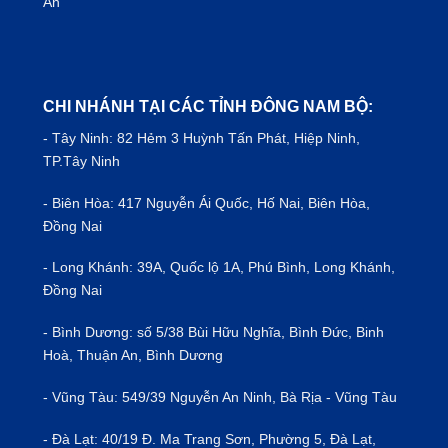
An
CHI NHÁNH TẠI CÁC TỈNH ĐÔNG NAM BỘ:
- Tây Ninh: 82 Hẻm 3 Huỳnh Tấn Phát, Hiệp Ninh,
TP.Tây Ninh
- Biên Hòa: 417 Nguyễn Ái Quốc, Hố Nai, Biên Hòa,
Đồng Nai
- Long Khánh: 39A, Quốc lộ 1A, Phú Bình, Long Khánh,
Đồng Nai
- Bình Dương: số 5/38 Bùi Hữu Nghĩa, Bình Đức, Binh
Hoà, Thuận An, Bình Dương
- Vũng Tàu: 549/39 Nguyễn An Ninh, Bà Rịa - Vũng Tàu
- Đà Lạt: 40/19 Đ. Ma Trang Sơn, Phường 5, Đà Lạt,