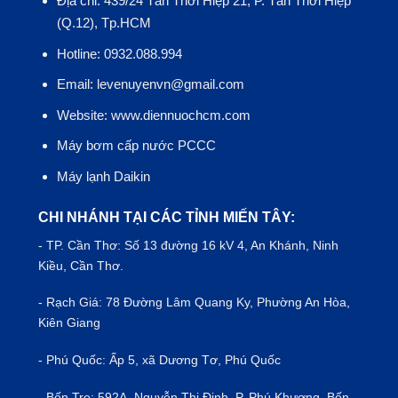
Địa chỉ: 439/24 Tân Thới Hiệp 21, P. Tân Thới Hiệp
(Q.12), Tp.HCM
Hotline: 0932.088.994
Email: levenuyenvn@gmail.com
Website: www.diennuochcm.com
Máy bơm cấp nước PCCC
Máy lạnh Daikin
CHI NHÁNH TẠI CÁC TỈNH MIẾN TÂY:
- TP.
Cần Thơ
: Số 13 đường 16 kV 4, An Khánh, Ninh
Kiều, Cần Thơ.
- Rạch Giá: 78 Đường Lâm Quang Ky, Phường An Hòa,
Kiên Giang
- Phú Quốc: Ấp 5, xã Dương Tơ, Phú Quốc
- Bến Tre: 592A, Nguyễn Thị Định, P. Phú Khương, Bến