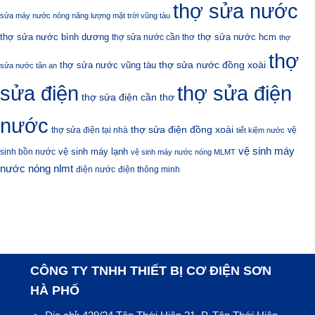
thợ sửa nước
sửa máy nước nóng năng lượng mặt trời vũng tàu
thợ sửa nước bình dương
thợ sửa nước hcm
thợ sửa nước cần thơ
thợ
thợ
thợ sửa nước đồng xoài
thợ sửa nước vũng tàu
sửa nước tân an
sửa điện
thợ sửa điện
thợ sửa điện cần thơ
nước
thợ sửa điện đồng xoài
thợ sửa điện tại nhà
vệ
tiết kiệm nước
vệ sinh máy
vệ sinh máy lạnh
sinh bồn nước
vệ sinh máy nước nóng MLMT
nước nóng nlmt
điện nước
điện thông minh
CÔNG TY TNHH THIẾT BỊ CƠ ĐIỆN SƠN
HÀ PHỐ