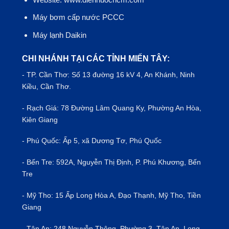
Máy bơm cấp nước PCCC
Máy lạnh Daikin
CHI NHÁNH TẠI CÁC TỈNH MIẾN TÂY:
- TP.
Cần Thơ
: Số 13 đường 16 kV 4, An Khánh, Ninh
Kiều, Cần Thơ.
- Rạch Giá: 78 Đường Lâm Quang Ky, Phường An Hòa,
Kiên Giang
- Phú Quốc: Ấp 5, xã Dương Tơ, Phú Quốc
- Bến Tre: 592A, Nguyễn Thị Định, P. Phú Khương, Bến
Tre
- Mỹ Tho: 15 Ấp Long Hòa A, Đạo Thạnh, Mỹ Tho, Tiền
Giang
- Tân An: 248 Nguyễn Thông, Phường 3, Tân An, Long