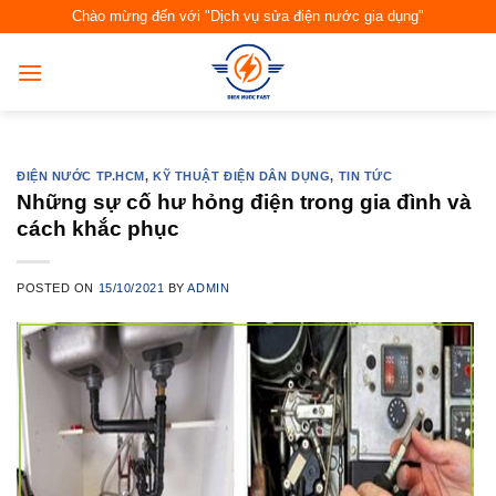
Skip
Chào mừng đến với "Dịch vụ sửa điện nước gia dụng"
to
content
ĐIỆN NƯỚC TP.HCM
,
KỸ THUẬT ĐIỆN DÂN DỤNG
,
TIN TỨC
Những sự cố hư hỏng điện trong gia đình và
cách khắc phục
POSTED ON
15/10/2021
BY
ADMIN