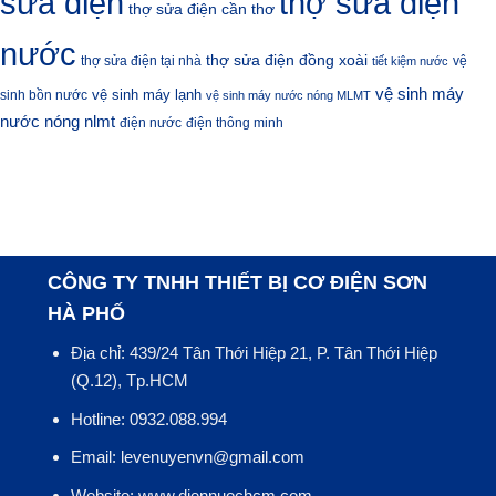
sửa điện
thợ sửa điện
thợ sửa điện cần thơ
nước
thợ sửa điện đồng xoài
thợ sửa điện tại nhà
vệ
tiết kiệm nước
vệ sinh máy
vệ sinh máy lạnh
sinh bồn nước
vệ sinh máy nước nóng MLMT
nước nóng nlmt
điện nước
điện thông minh
CÔNG TY TNHH THIẾT BỊ CƠ ĐIỆN SƠN
HÀ PHỐ
Địa chỉ: 439/24 Tân Thới Hiệp 21, P. Tân Thới Hiệp
(Q.12), Tp.HCM
Hotline: 0932.088.994
Email: levenuyenvn@gmail.com
Website: www.diennuochcm.com