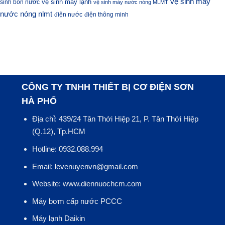
vệ sinh máy
vệ sinh máy lạnh
sinh bồn nước
vệ sinh máy nước nóng MLMT
nước nóng nlmt
điện nước
điện thông minh
CÔNG TY TNHH THIẾT BỊ CƠ ĐIỆN SƠN
HÀ PHỐ
Địa chỉ: 439/24 Tân Thới Hiệp 21, P. Tân Thới Hiệp
(Q.12), Tp.HCM
Hotline: 0932.088.994
Email: levenuyenvn@gmail.com
Website: www.diennuochcm.com
Máy bơm cấp nước PCCC
Máy lạnh Daikin