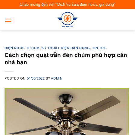
Skip
Chào mừng đến với "Dịch vụ sửa điện nước gia dụng"
to
content
ĐIỆN NƯỚC TP.HCM
,
KỸ THUẬT ĐIỆN DÂN DỤNG
,
TIN TỨC
Cách chọn quạt trần đèn chùm phù hợp căn
nhà bạn
POSTED ON
04/06/2022
BY
ADMIN