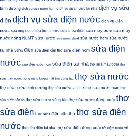
dịch vụ sửa
bình dương
dịch vụ sửa nước tại nhà
dịch vụ sửa nước hcm
dịch vụ sửa điện nước
điện
dịch vụ điện
sửa máy bơm
nước
sửa máy
sua ong nuoc
sửa bơm nước
sửa chữa điện
sửa nước
nước nóng NLMT
sửa nước hcm
sửa nước
sửa nước dalat
sửa điện
sửa điện
sửa điện hcm
tại nhà
sửa điện cần thơ
nước
sửa điện tại nhà
thợ sửa máy bơm
sửa điện nước hcm
thợ
thợ sửa nước
sửa máy nước nóng năng lượng mặt trời vũng tàu
thợ sửa nước bình dương
thợ sửa nước hcm
thợ sửa nước cần thơ
thợ
thợ
thợ sửa nước đồng xoài
thợ sửa nước vũng tàu
sửa nước tân an
sửa điện
thợ sửa điện
thợ sửa điện cần thơ
nước
thợ sửa điện đồng xoài
thợ sửa điện tại nhà
vệ
tiết kiệm nước