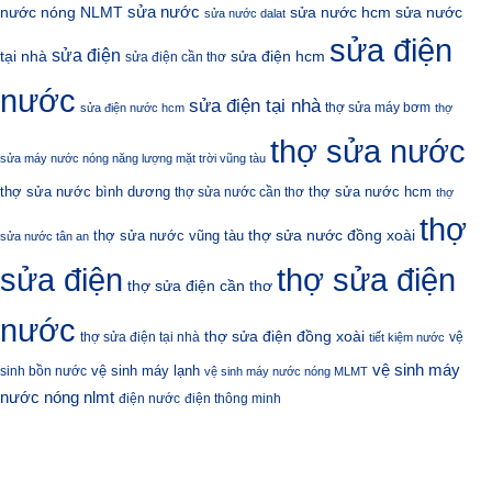
sửa nước
nước nóng NLMT
sửa nước hcm
sửa nước
sửa nước dalat
sửa điện
sửa điện
sửa điện hcm
tại nhà
sửa điện cần thơ
nước
sửa điện tại nhà
thợ sửa máy bơm
sửa điện nước hcm
thợ
thợ sửa nước
sửa máy nước nóng năng lượng mặt trời vũng tàu
thợ sửa nước bình dương
thợ sửa nước hcm
thợ sửa nước cần thơ
thợ
thợ
thợ sửa nước đồng xoài
thợ sửa nước vũng tàu
sửa nước tân an
sửa điện
thợ sửa điện
thợ sửa điện cần thơ
nước
thợ sửa điện đồng xoài
thợ sửa điện tại nhà
vệ
tiết kiệm nước
vệ sinh máy
vệ sinh máy lạnh
sinh bồn nước
vệ sinh máy nước nóng MLMT
nước nóng nlmt
điện nước
điện thông minh