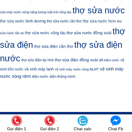
thợ sửa nước
sửa máy nước nóng năng lượng mặt trời vũng tàu
thợ sửa nước bình dương
thợ sửa nước hcm
thợ sửa nước cần thơ
thợ
thợ
thợ sửa nước đồng xoài
thợ sửa nước vũng tàu
sửa nước tân an
sửa điện
thợ sửa điện
thợ sửa điện cần thơ
nước
thợ sửa điện đồng xoài
thợ sửa điện tại nhà
vệ
tiết kiệm nước
vệ sinh máy
vệ sinh máy lạnh
sinh bồn nước
vệ sinh máy nước nóng MLMT
nước nóng nlmt
điện nước
điện thông minh
CÔNG TY TNHH THIẾT BỊ CƠ ĐIỆN SƠN
HÀ PHỐ
Gọi điện 1
Gọi điện 2
Chat zalo
Chat Fb