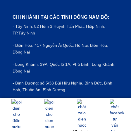
CHI NHÁNH TẠI CÁC TỈNH ĐÔNG NAM BỘ:
- Tây Ninh: 82 Hẻm 3 Huỳnh Tấn Phát, Hiệp Ninh,
TP.Tây Ninh
- Biên Hòa: 417 Nguyễn Ái Quốc, Hố Nai, Biên Hòa,
Đồng Nai
- Long Khánh: 39A, Quốc lộ 1A, Phú Bình, Long Khánh,
Đồng Nai
- Bình Dương: số 5/38 Bùi Hữu Nghĩa, Bình Đức, Binh
Hoà, Thuận An, Bình Dương
- Vũng Tàu: 549/39 Nguyễn An Ninh, Bà Rịa - Vũng Tàu
- Đà Lạt: 40/19 Đ. Ma Trang Sơn, Phường 5, Đà Lạt,
Lâm Đồng