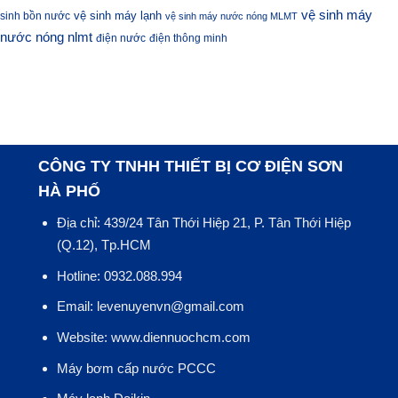
vệ sinh máy
vệ sinh máy lạnh
sinh bồn nước
vệ sinh máy nước nóng MLMT
nước nóng nlmt
điện nước
điện thông minh
CÔNG TY TNHH THIẾT BỊ CƠ ĐIỆN SƠN
HÀ PHỐ
Địa chỉ: 439/24 Tân Thới Hiệp 21, P. Tân Thới Hiệp
(Q.12), Tp.HCM
Hotline: 0932.088.994
Email: levenuyenvn@gmail.com
Website: www.diennuochcm.com
Máy bơm cấp nước PCCC