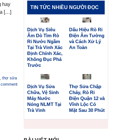
g hay
TIN TỨC NHIỀU NGƯỜI ĐỌC
a […]
Dịch Vụ Siêu
Dấu Hiệu Rò Rỉ
Âm Dò Tìm Rò
Điện Âm Tường
Rỉ Nước Ngầm
và Cách Xử Lý
Tại Trà Vinh Xác
An Toàn
Định Chính Xác,
Không Đục Phá
Trước
,
thợ sửa
a comment
Dịch Vụ Sửa
Thợ Sửa Chập
Chữa, Vệ Sinh
Cháy, Rò Rỉ
Máy Nước
Điện Quận 12 và
Nóng NLMT Tại
Vĩnh Lộc Có
Trà Vinh
Mặt Sau 30 Phút