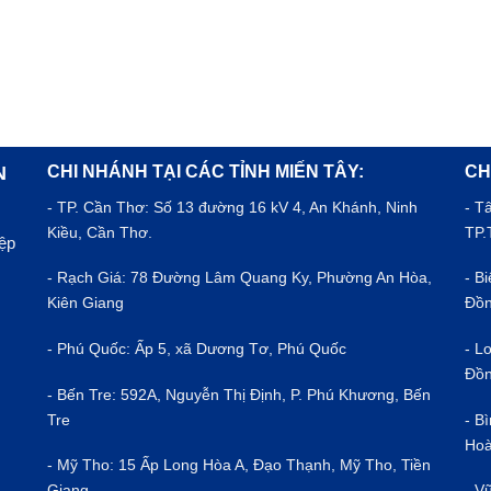
CHI NHÁNH TẠI CÁC TỈNH MIẾN TÂY:
CH
N
- TP.
Cần Thơ
: Số 13 đường 16 kV 4, An Khánh, Ninh
- T
Kiều, Cần Thơ.
TP.
iệp
- Rạch Giá: 78 Đường Lâm Quang Ky, Phường An Hòa,
- B
Kiên Giang
Đồn
- Phú Quốc: Ấp 5, xã Dương Tơ, Phú Quốc
- L
Đồn
- Bến Tre: 592A, Nguyễn Thị Định, P. Phú Khương, Bến
Tre
- B
Hoà
- Mỹ Tho: 15 Ấp Long Hòa A, Đạo Thạnh, Mỹ Tho, Tiền
Giang
- V