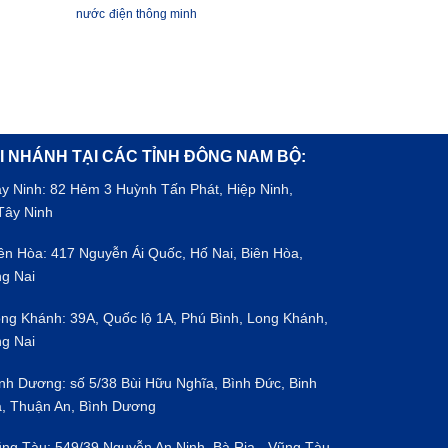
nước
điện thông minh
I NHÁNH TẠI CÁC TỈNH ĐÔNG NAM BỘ:
ây Ninh: 82 Hẻm 3 Huỳnh Tấn Phát, Hiệp Ninh,
Tây Ninh
iên Hòa: 417 Nguyễn Ái Quốc, Hố Nai, Biên Hòa,
g Nai
ong Khánh: 39A, Quốc lộ 1A, Phú Bình, Long Khánh,
g Nai
ình Dương: số 5/38 Bùi Hữu Nghĩa, Bình Đức, Binh
, Thuận An, Bình Dương
ũng Tàu: 549/39 Nguyễn An Ninh, Bà Rịa - Vũng Tàu