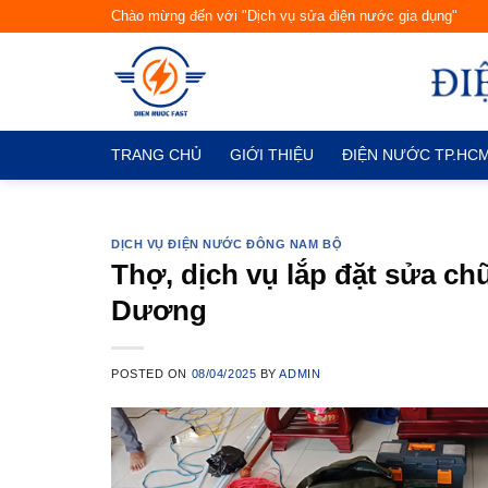
Skip
Chào mừng đến với "Dịch vụ sửa điện nước gia dụng"
to
content
TRANG CHỦ
GIỚI THIỆU
ĐIỆN NƯỚC TP.HC
DỊCH VỤ ĐIỆN NƯỚC ĐÔNG NAM BỘ
Thợ, dịch vụ lắp đặt sửa c
Dương
POSTED ON
08/04/2025
BY
ADMIN