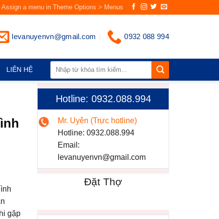
Assign a menu in Theme Options > Menus
levanuyenvn@gmail.com
0932 088 994
LIÊN HỆ
Hotline: 0932.088.994
Bình
Mr. Uyên (Trực hotline)
Hotline:
0932.088.994
Email:
levanuyenvn@gmail.com
Đặt Thợ
Bình
ăn
hi gặp