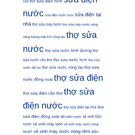
sửa điện hcm
cần thơ
nước
sửa điện tại
sửa điện nước hcm
nhà
thợ sửa máy bơm
thợ sửa máy nước nóng
thợ sửa
năng lượng mặt trời vũng tàu
nước
thợ sửa nước bình dương
thợ
thợ sửa nước hcm
sửa nước cần thơ
thợ sửa
thợ sửa
thợ sửa nước vũng tàu
nước tân an
thợ sửa điện
nước đồng xoài
thợ sửa
thợ sửa điện cần thơ
điện nước
thợ
thợ sửa điện tại nhà
sửa điện đồng xoài
vệ sinh bồn
tiết kiệm nước
vệ sinh máy lạnh
nước
vệ sinh máy nước nóng
vệ sinh máy nước nóng nlmt
điện
MLMT