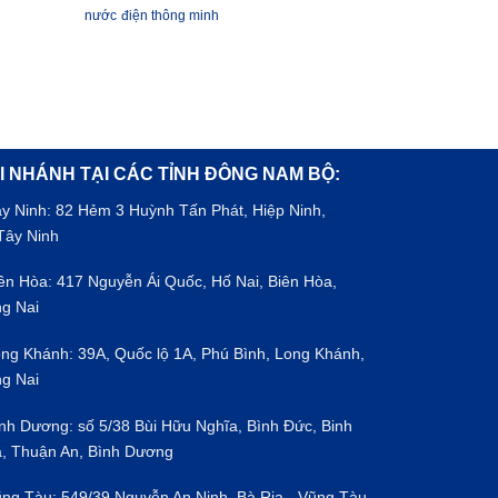
nước
điện thông minh
I NHÁNH TẠI CÁC TỈNH ĐÔNG NAM BỘ:
ây Ninh: 82 Hẻm 3 Huỳnh Tấn Phát, Hiệp Ninh,
Tây Ninh
iên Hòa: 417 Nguyễn Ái Quốc, Hố Nai, Biên Hòa,
g Nai
ong Khánh: 39A, Quốc lộ 1A, Phú Bình, Long Khánh,
g Nai
ình Dương: số 5/38 Bùi Hữu Nghĩa, Bình Đức, Binh
, Thuận An, Bình Dương
ũng Tàu: 549/39 Nguyễn An Ninh, Bà Rịa - Vũng Tàu