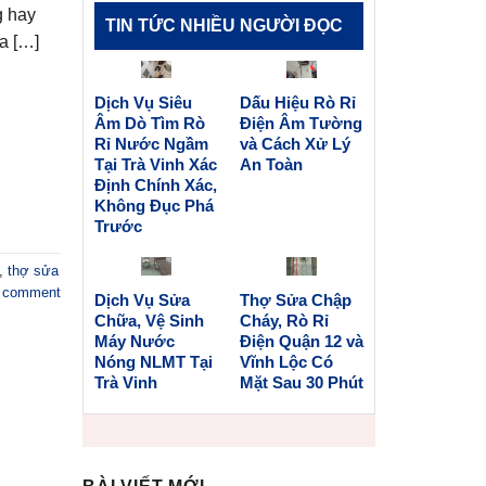
g hay
TIN TỨC NHIỀU NGƯỜI ĐỌC
a […]
Dịch Vụ Siêu
Dấu Hiệu Rò Rỉ
Âm Dò Tìm Rò
Điện Âm Tường
Rỉ Nước Ngầm
và Cách Xử Lý
Tại Trà Vinh Xác
An Toàn
Định Chính Xác,
Không Đục Phá
Trước
,
thợ sửa
a comment
Dịch Vụ Sửa
Thợ Sửa Chập
Chữa, Vệ Sinh
Cháy, Rò Rỉ
Máy Nước
Điện Quận 12 và
Nóng NLMT Tại
Vĩnh Lộc Có
Trà Vinh
Mặt Sau 30 Phút