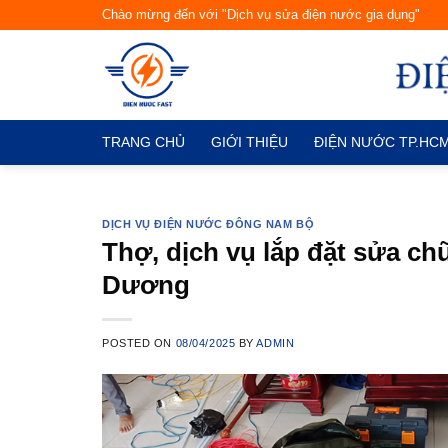
Skip
Chào mừng đến với "Dịch vụ sửa điện nước gia dụng"
to
content
TRANG CHỦ
GIỚI THIỆU
ĐIỆN NƯỚC TP.HC
DỊCH VỤ ĐIỆN NƯỚC ĐÔNG NAM BỘ
Thợ, dịch vụ lắp đặt sửa c
Dương
POSTED ON
08/04/2025
BY
ADMIN