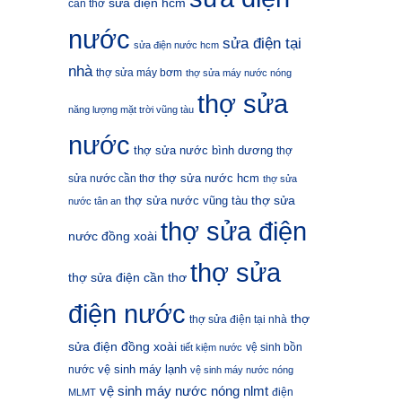
sửa điện hcm
cần thơ
nước
sửa điện tại
sửa điện nước hcm
nhà
thợ sửa máy bơm
thợ sửa máy nước nóng
thợ sửa
năng lượng mặt trời vũng tàu
nước
thợ sửa nước bình dương
thợ
thợ sửa nước hcm
sửa nước cần thơ
thợ sửa
thợ sửa
thợ sửa nước vũng tàu
nước tân an
thợ sửa điện
nước đồng xoài
thợ sửa
thợ sửa điện cần thơ
điện nước
thợ
thợ sửa điện tại nhà
sửa điện đồng xoài
vệ sinh bồn
tiết kiệm nước
vệ sinh máy lạnh
nước
vệ sinh máy nước nóng
vệ sinh máy nước nóng nlmt
điện
MLMT