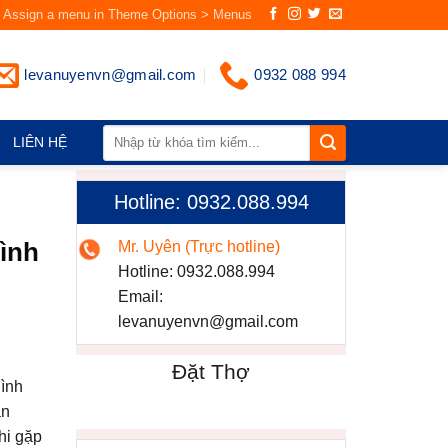
Assign a menu in Theme Options > Menus
levanuyenvn@gmail.com
0932 088 994
LIÊN HỆ
Hotline: 0932.088.994
Bình
Mr. Uyên (Trực hotline)
Hotline:
0932.088.994
Email:
levanuyenvn@gmail.com
Đặt Thợ
Bình
ăn
hi gặp