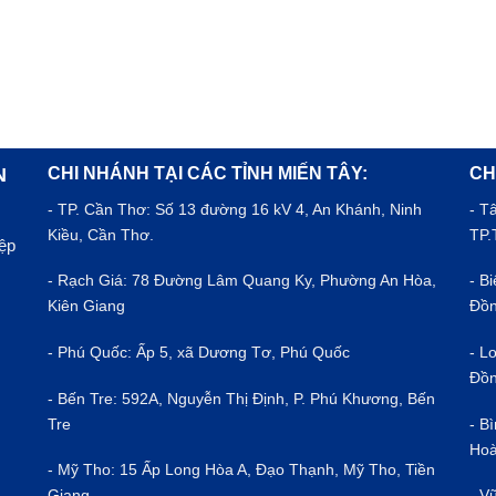
CHI NHÁNH TẠI CÁC TỈNH MIẾN TÂY:
CH
N
- TP.
Cần Thơ
: Số 13 đường 16 kV 4, An Khánh, Ninh
- T
Kiều, Cần Thơ.
TP.
iệp
- Rạch Giá: 78 Đường Lâm Quang Ky, Phường An Hòa,
- B
Kiên Giang
Đồn
- Phú Quốc: Ấp 5, xã Dương Tơ, Phú Quốc
- L
Đồn
- Bến Tre: 592A, Nguyễn Thị Định, P. Phú Khương, Bến
Tre
- B
Hoà
- Mỹ Tho: 15 Ấp Long Hòa A, Đạo Thạnh, Mỹ Tho, Tiền
Giang
- V