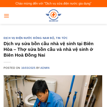
Skip
Chào mừng đến với "Dịch vụ sửa điện nước gia dụng"
to
content
DỊCH VỤ ĐIỆN NƯỚC ĐÔNG NAM BỘ
,
TIN TỨC
Dịch vụ sửa bồn cầu nhà vệ sinh tại Biên
Hòa – Thợ sửa bồn cầu và nhà vệ sinh ở
Biên Hoà Đồng Nai
POSTED ON
16/03/2025
BY
ADMIN