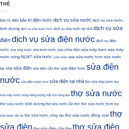
THẺ
dịch vụ sửa nước
bảo trì điện nước
bảo trì điện
dịch vụ sửa nước
dịch vụ sửa
bình dương
dịch vụ sửa nước tại nhà
dịch vụ sửa nước hcm
dịch vụ sửa điện nước
điện
dịch vụ điện
sửa máy bơm
nước
sửa máy
sua ong nuoc
sửa bơm nước
sửa chữa điện
sửa nước
nước nóng NLMT
sửa nước hcm
sửa nước
sửa nước dalat
sửa điện
sửa điện
sửa điện hcm
tại nhà
sửa điện cần thơ
nước
sửa điện tại nhà
thợ sửa máy bơm
sửa điện nước hcm
thợ
thợ sửa nước
sửa máy nước nóng năng lượng mặt trời vũng tàu
thợ sửa nước bình dương
thợ sửa nước hcm
thợ sửa nước cần thơ
thợ
thợ
thợ sửa nước đồng xoài
thợ sửa nước vũng tàu
sửa nước tân an
sửa điện
thợ sửa điện
thợ sửa điện cần thơ