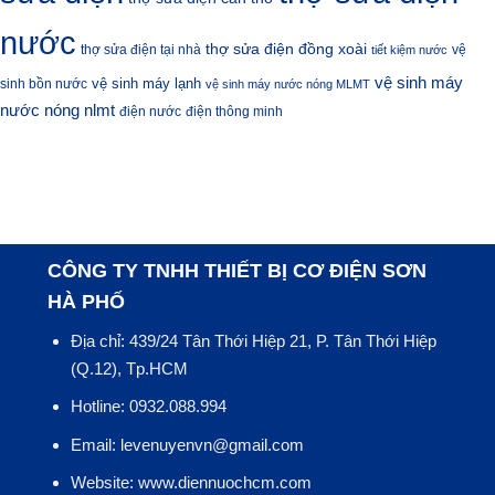
nước
thợ sửa điện đồng xoài
thợ sửa điện tại nhà
vệ
tiết kiệm nước
vệ sinh máy
vệ sinh máy lạnh
sinh bồn nước
vệ sinh máy nước nóng MLMT
nước nóng nlmt
điện nước
điện thông minh
CÔNG TY TNHH THIẾT BỊ CƠ ĐIỆN SƠN
HÀ PHỐ
Địa chỉ: 439/24 Tân Thới Hiệp 21, P. Tân Thới Hiệp
(Q.12), Tp.HCM
Hotline: 0932.088.994
Email: levenuyenvn@gmail.com
Website: www.diennuochcm.com