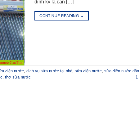
định kỳ là cần […]
CONTINUE READING
→
sửa điện nước
,
dịch vụ sửa nước tại nhà
,
sửa điện nước
,
sửa điện nước dân
ớc
,
thợ sửa nước
1