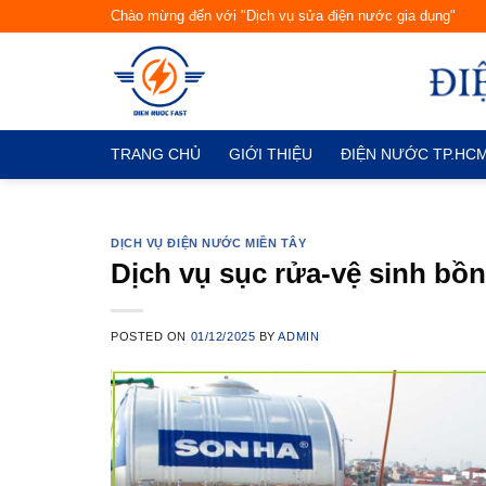
Skip
Chào mừng đến với "Dịch vụ sửa điện nước gia dụng"
to
content
TRANG CHỦ
GIỚI THIỆU
ĐIỆN NƯỚC TP.HC
DỊCH VỤ ĐIỆN NƯỚC MIỀN TÂY
Dịch vụ sục rửa-vệ sinh bồ
POSTED ON
01/12/2025
BY
ADMIN