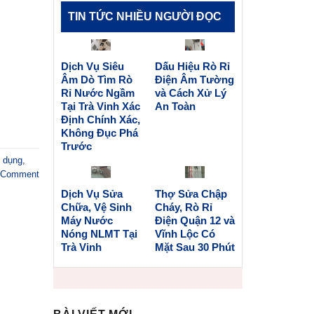
TIN TỨC NHIỀU NGƯỜI ĐỌC
Dịch Vụ Siêu
Dấu Hiệu Rò Rỉ
Âm Dò Tìm Rò
Điện Âm Tường
Rỉ Nước Ngầm
và Cách Xử Lý
Tại Trà Vinh Xác
An Toàn
Định Chính Xác,
Không Đục Phá
Trước
 dụng
,
Comment
Dịch Vụ Sửa
Thợ Sửa Chập
Chữa, Vệ Sinh
Cháy, Rò Rỉ
Máy Nước
Điện Quận 12 và
Nóng NLMT Tại
Vĩnh Lộc Có
Trà Vinh
Mặt Sau 30 Phút