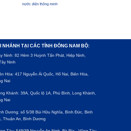
nước
điện thông minh
I NHÁNH TẠI CÁC TỈNH ĐÔNG NAM BỘ:
ây Ninh: 82 Hẻm 3 Huỳnh Tấn Phát, Hiệp Ninh,
Tây Ninh
iên Hòa: 417 Nguyễn Ái Quốc, Hố Nai, Biên Hòa,
g Nai
ong Khánh: 39A, Quốc lộ 1A, Phú Bình, Long Khánh,
g Nai
ình Dương: số 5/38 Bùi Hữu Nghĩa, Bình Đức, Binh
, Thuận An, Bình Dương
ũng Tàu: 549/39 Nguyễn An Ninh, Bà Rịa - Vũng Tàu