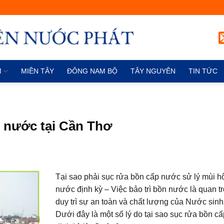
M
MIỀN TÂY
ĐÔNG NAM BỘ
TÂY NGUYÊN
TIN TỨC
n nước tại Cần Thơ
Tại sao phải sục rửa bồn cấp nước sử lý mùi h
nước định kỳ – Việc bảo trì bồn nước là quan t
duy trì sự an toàn và chất lượng của Nước sinh
Dưới đây là một số lý do tại sao sục rửa bồn c