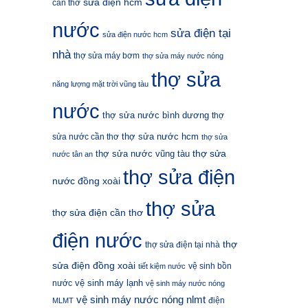
sửa điện hcm
cần thơ
nước
sửa điện tại
sửa điện nước hcm
nhà
thợ sửa máy bơm
thợ sửa máy nước nóng
thợ sửa
năng lượng mặt trời vũng tàu
nước
thợ sửa nước bình dương
thợ
thợ sửa nước hcm
sửa nước cần thơ
thợ sửa
thợ sửa
thợ sửa nước vũng tàu
nước tân an
thợ sửa điện
nước đồng xoài
thợ sửa
thợ sửa điện cần thơ
điện nước
thợ
thợ sửa điện tại nhà
sửa điện đồng xoài
vệ sinh bồn
tiết kiệm nước
vệ sinh máy lạnh
nước
vệ sinh máy nước nóng
vệ sinh máy nước nóng nlmt
điện
MLMT