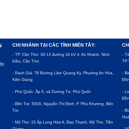
CHI NHÁNH TẠI CÁC TỈNH MIẾN TÂY:
CH
N
- TP.
Cần Thơ
: Số 13 đường 16 kV 4, An Khánh, Ninh
- T
Kiều, Cần Thơ.
TP.
iệp
- Rạch Giá: 78 Đường Lâm Quang Ky, Phường An Hòa,
- B
Kiên Giang
Đồn
- Phú Quốc: Ấp 5, xã Dương Tơ, Phú Quốc
- L
Đồn
- Bến Tre: 592A, Nguyễn Thị Định, P. Phú Khương, Bến
Tre
- B
Hoà
- Mỹ Tho: 15 Ấp Long Hòa A, Đạo Thạnh, Mỹ Tho, Tiền
Giang
- V