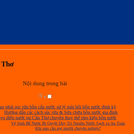
n Thơ
Nội dung trong bài
sao phải sục rửa bồn cấp nước sử lý mùi hôi bồn nước định kỳ
Hướng dẫn các cách súc rửa & Sửa chữa bồn nước gia đình
vụ điện nước tại Cần Thơ chuyên thay thế phụ kiện bồn nước
Vệ Sinh Bể Nước Bí Quyết Duy Trì Nguồn Nước Sạch và An Toàn
Khi nào cần gọi người chuyên nghiệp?