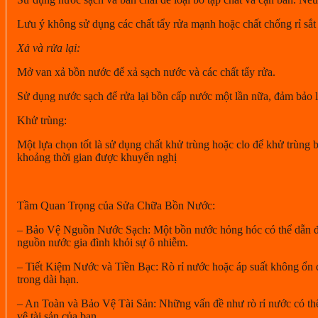
Lưu ý
không sử dụng các chất tẩy rửa mạnh hoặc chất chống rỉ sắt 
Xả và rửa lại:
Mở van xả bồn nước để xả sạch nước và các chất tẩy rửa.
Sử dụng nước sạch để rửa lại bồn cấp nước một lần nữa, đảm bảo lo
Khử trùng:
Một lựa chọn tốt là sử dụng chất khử trùng hoặc clo để khử trùng
khoảng thời gian được khuyến nghị
Tầm Quan Trọng của Sửa Chữa Bồn Nước:
– Bảo Vệ Nguồn Nước Sạch:
Một bồn nước hỏng hóc có thể dẫn đế
nguồn nước gia đình khỏi sự ô nhiễm.
– Tiết Kiệm Nước và Tiền Bạc:
Rò rỉ nước hoặc áp suất không ổn đ
trong dài hạn.
– An Toàn và Bảo Vệ Tài Sản:
Những vấn đề như rò rỉ nước có th
vệ tài sản của bạn.