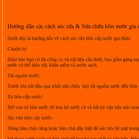
Hướng dẫn các cách súc rửa & Sửa chữa bồn nước gia 
Dưới đây là hướng dẫn về cách súc rửa bồn cấp nước gia đình:
Chuẩn bị:
Đảm bảo bạn có đủ công cụ và vật liệu cần thiết, bao gồm găng tay
nước có thể tháo rời, khăn mềm và nước sạch.
Tắt nguồn nước:
Trước khi bắt đầu quá trình sữa chữa hãy tắt nguồn nước đến bồn 
Xả bồn cấp nước:
Mở van xả bồn nước để loại bỏ nước cũ và bất kỳ cặn bẩn nào tro
Súc rửa bồn cấp nước:
Dùng bàn chải
cứng hoặc bàn chải đặc biệt để súc rửa bề mặt tron
Sử dụng nước sạch
và bàn chải để loại bỏ tạp chất và cặn bẩn. Nếu