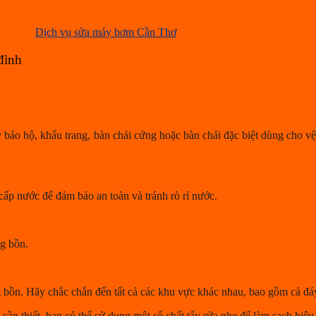
Dịch vụ sửa máy bơm Cần Thơ
đình
 bảo hộ, khẩu trang, bàn chải cứng hoặc bàn chải đặc biệt dùng cho v
cấp nước để đảm bảo an toàn và tránh rò rỉ nước.
ng bồn.
g bồn. Hãy chắc chắn đến tất cả các khu vực khác nhau, bao gồm cả đá
 cần thiết, bạn có thể sử dụng một số chất tẩy rửa nhẹ để làm sạch hiệu