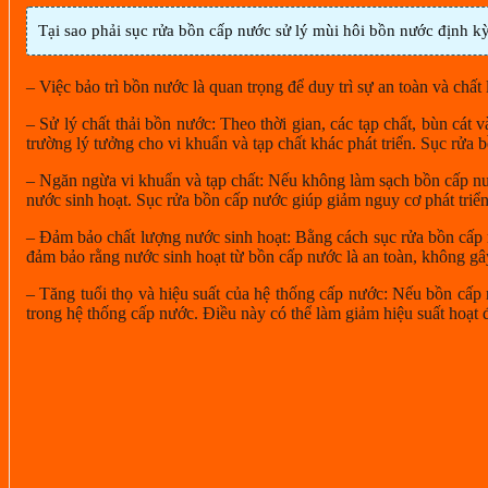
Tại sao phải sục rửa bồn cấp nước sử lý mùi hôi bồn nước định k
– Việc bảo trì bồn nước
là quan trọng để duy trì sự an toàn và chất
– Sử lý chất thải bồn nước
: Theo thời gian, các tạp chất, bùn cát
trường lý tưởng cho vi khuẩn và tạp chất khác phát triển. Sục rửa
– Ngăn ngừa vi khuẩn và tạp chất:
Nếu không làm sạch bồn cấp nước
nước sinh hoạt. Sục rửa bồn cấp nước giúp giảm nguy cơ phát triể
– Đảm bảo chất lượng nước sinh hoạt
: Bằng cách sục rửa bồn cấp 
đảm bảo rằng nước sinh hoạt từ bồn cấp nước là an toàn, không gâ
– Tăng tuổi thọ
và hiệu suất của hệ thống cấp nước: Nếu bồn cấp n
trong hệ thống cấp nước. Điều này có thể làm giảm hiệu suất hoạt 