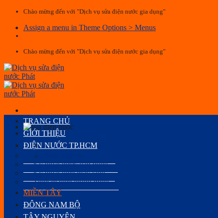
Skip
Chào mừng đến với "Dịch vụ sửa điện nước gia dụng"
to
Assign a menu in Theme Options > Menus
content
Chào mừng đến với "Dịch vụ sửa điện nước gia dụng"
TRANG CHỦ
GIỚI THIỆU
ĐIỆN NƯỚC TP.HCM
levanuyenvn@gmail.com
Kỹ thuật điện dân dụng
0932 088 994
Kỹ thuật nước dân dụng
Kỹ thuật điện máy lạnh
Thiết bị điện thông minh
MIỀN TÂY
ĐÔNG NAM BỘ
TÂY NGUYÊN