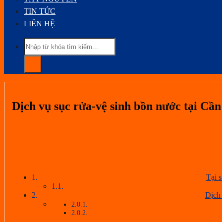
TIN TỨC
LIÊN HỆ
Dịch vụ sục rửa-vệ sinh bồn nước tại Cầ
Tại 
Dịch 