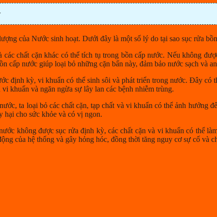
ỳ
 lượng của Nước sinh hoạt. Dưới đây là một số lý do tại sao sục rửa bồn
 và các chất cặn khác có thể tích tụ trong bồn cấp nước. Nếu không đượ
 bồn cấp nước giúp loại bỏ những cặn bẩn này, đảm bảo nước sạch và an
 định kỳ, vi khuẩn có thể sinh sôi và phát triển trong nước. Đây có 
n vi khuẩn và ngăn ngừa sự lây lan các bệnh nhiễm trùng.
nước, ta loại bỏ các chất cặn, tạp chất và vi khuẩn có thể ảnh hưởng đ
y hại cho sức khỏe và có vị ngon.
ước không được sục rửa định kỳ, các chất cặn và vi khuẩn có thể làm
động của hệ thống và gây hỏng hóc, đồng thời tăng nguy cơ sự cố và ch