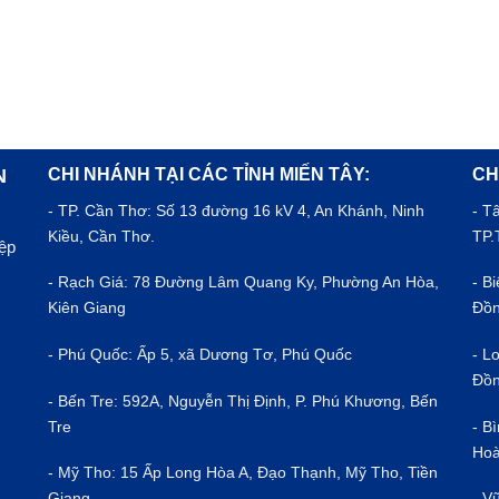
CHI NHÁNH TẠI CÁC TỈNH MIẾN TÂY:
CH
N
- TP.
Cần Thơ
: Số 13 đường 16 kV 4, An Khánh, Ninh
- T
Kiều, Cần Thơ.
TP.
iệp
- Rạch Giá: 78 Đường Lâm Quang Ky, Phường An Hòa,
- B
Kiên Giang
Đồn
- Phú Quốc: Ấp 5, xã Dương Tơ, Phú Quốc
- L
Đồn
- Bến Tre: 592A, Nguyễn Thị Định, P. Phú Khương, Bến
Tre
- B
Hoà
- Mỹ Tho: 15 Ấp Long Hòa A, Đạo Thạnh, Mỹ Tho, Tiền
Giang
- V