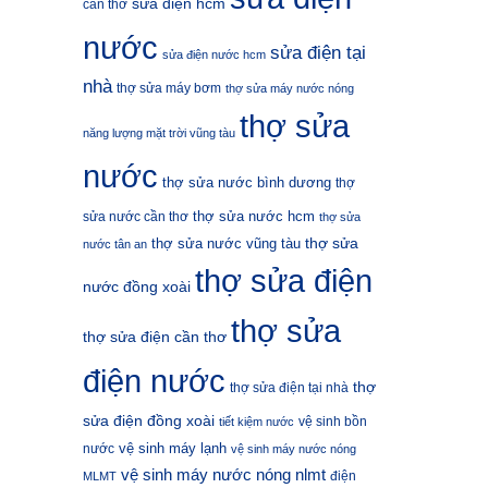
sửa điện hcm
cần thơ
nước
sửa điện tại
sửa điện nước hcm
nhà
thợ sửa máy bơm
thợ sửa máy nước nóng
thợ sửa
năng lượng mặt trời vũng tàu
nước
thợ sửa nước bình dương
thợ
thợ sửa nước hcm
sửa nước cần thơ
thợ sửa
thợ sửa
thợ sửa nước vũng tàu
nước tân an
thợ sửa điện
nước đồng xoài
thợ sửa
thợ sửa điện cần thơ
điện nước
thợ
thợ sửa điện tại nhà
sửa điện đồng xoài
vệ sinh bồn
tiết kiệm nước
vệ sinh máy lạnh
nước
vệ sinh máy nước nóng
vệ sinh máy nước nóng nlmt
điện
MLMT