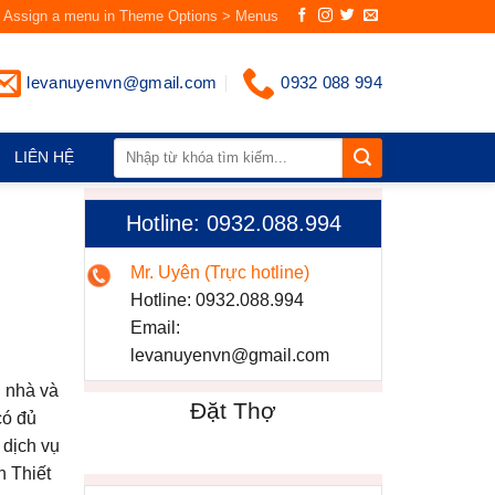
Assign a menu in Theme Options > Menus
levanuyenvn@gmail.com
0932 088 994
LIÊN HỆ
Hotline: 0932.088.994
Mr. Uyên (Trực hotline)
Hotline:
0932.088.994
Email:
levanuyenvn@gmail.com
i nhà và
Đặt Thợ
có đủ
 dịch vụ
n Thiết