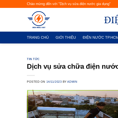
Skip
Chào mừng đến với "Dịch vụ sửa điện nước gia dụng"
to
content
TRANG CHỦ
GIỚI THIỆU
ĐIỆN NƯỚC TP.HC
TIN TỨC
Dịch vụ sửa chữa điện nước 
POSTED ON
14/11/2023
BY
ADMIN