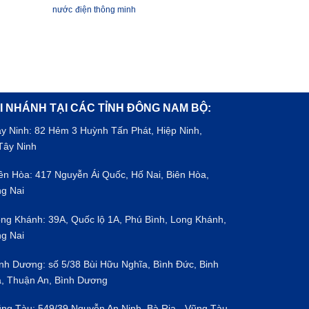
nước
điện thông minh
I NHÁNH TẠI CÁC TỈNH ĐÔNG NAM BỘ:
ây Ninh: 82 Hẻm 3 Huỳnh Tấn Phát, Hiệp Ninh,
Tây Ninh
iên Hòa: 417 Nguyễn Ái Quốc, Hố Nai, Biên Hòa,
g Nai
ong Khánh: 39A, Quốc lộ 1A, Phú Bình, Long Khánh,
g Nai
ình Dương: số 5/38 Bùi Hữu Nghĩa, Bình Đức, Binh
, Thuận An, Bình Dương
ũng Tàu: 549/39 Nguyễn An Ninh, Bà Rịa - Vũng Tàu