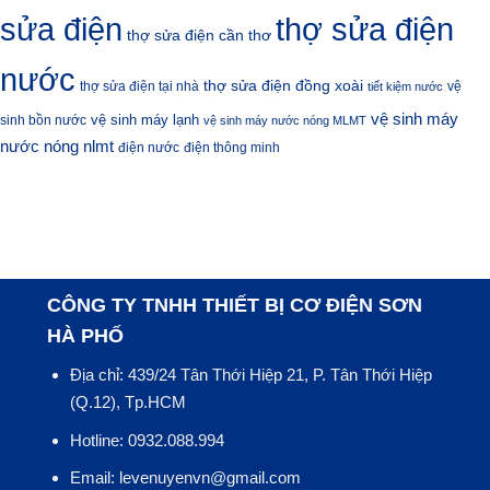
sửa điện
thợ sửa điện
thợ sửa điện cần thơ
nước
thợ sửa điện đồng xoài
thợ sửa điện tại nhà
vệ
tiết kiệm nước
vệ sinh máy
vệ sinh máy lạnh
sinh bồn nước
vệ sinh máy nước nóng MLMT
nước nóng nlmt
điện nước
điện thông minh
CÔNG TY TNHH THIẾT BỊ CƠ ĐIỆN SƠN
HÀ PHỐ
Địa chỉ: 439/24 Tân Thới Hiệp 21, P. Tân Thới Hiệp
(Q.12), Tp.HCM
Hotline: 0932.088.994
Email: levenuyenvn@gmail.com