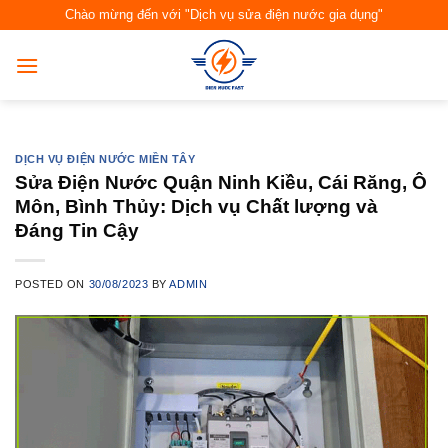
Skip
Chào mừng đến với "Dịch vụ sửa điện nước gia dụng"
to
content
DỊCH VỤ ĐIỆN NƯỚC MIỀN TÂY
Sửa Điện Nước Quận Ninh Kiều, Cái Răng, Ô
Môn, Bình Thủy: Dịch vụ Chất lượng và
Đáng Tin Cậy
POSTED ON
30/08/2023
BY
ADMIN