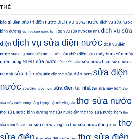
THẺ
dịch vụ sửa nước
bảo trì điện nước
bảo trì điện
dịch vụ sửa nước
dịch vụ sửa
bình dương
dịch vụ sửa nước tại nhà
dịch vụ sửa nước hcm
dịch vụ sửa điện nước
điện
dịch vụ điện
sửa máy bơm
nước
sửa máy
sua ong nuoc
sửa bơm nước
sửa chữa điện
sửa nước
nước nóng NLMT
sửa nước hcm
sửa nước
sửa nước dalat
sửa điện
sửa điện
sửa điện hcm
tại nhà
sửa điện cần thơ
nước
sửa điện tại nhà
thợ sửa máy bơm
sửa điện nước hcm
thợ
thợ sửa nước
sửa máy nước nóng năng lượng mặt trời vũng tàu
thợ sửa nước bình dương
thợ sửa nước hcm
thợ sửa nước cần thơ
thợ
thợ
thợ sửa nước đồng xoài
thợ sửa nước vũng tàu
sửa nước tân an
sửa điện
thợ sửa điện
thợ sửa điện cần thơ