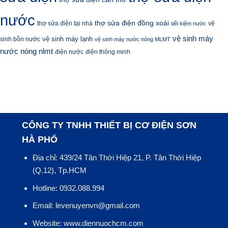
nước
thợ sửa điện đồng xoài
thợ sửa điện tại nhà
vệ
tiết kiệm nước
vệ sinh máy
vệ sinh máy lạnh
sinh bồn nước
vệ sinh máy nước nóng MLMT
nước nóng nlmt
điện nước
điện thông minh
CÔNG TY TNHH THIẾT BỊ CƠ ĐIỆN SƠN
HÀ PHỐ
Địa chỉ: 439/24 Tân Thới Hiệp 21, P. Tân Thới Hiệp
(Q.12), Tp.HCM
Hotline: 0932.088.994
Email: levenuyenvn@gmail.com
Website: www.diennuochcm.com