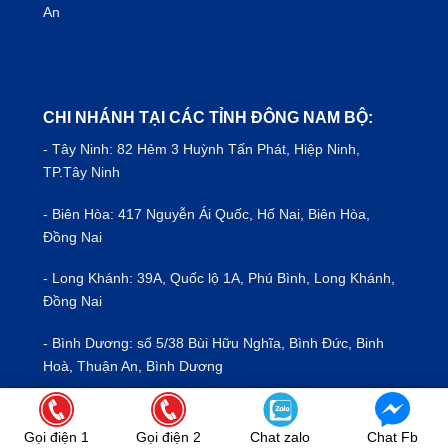
An
CHI NHÁNH TẠI CÁC TỈNH ĐÔNG NAM BỘ:
- Tây Ninh: 82 Hẻm 3 Huỳnh Tấn Phát, Hiệp Ninh,
TP.Tây Ninh
- Biên Hòa: 417 Nguyễn Ái Quốc, Hố Nai, Biên Hòa,
Đồng Nai
- Long Khánh: 39A, Quốc lộ 1A, Phú Bình, Long Khánh,
Đồng Nai
- Bình Dương: số 5/38 Bùi Hữu Nghĩa, Bình Đức, Binh
Hoà, Thuận An, Bình Dương
- Vũng Tàu: 549/39 Nguyễn An Ninh, Bà Rịa - Vũng Tàu
Gọi điện 1
Gọi điện 2
Chat zalo
Chat Fb