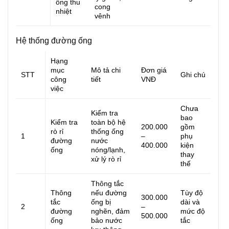
ống thu
cong
nhiệt
vênh
Hệ thống đường ống
Hạng
mục
Mô tả chi
Đơn giá
STT
Ghi chú
công
tiết
VNĐ
việc
Chưa
Kiểm tra
bao
Kiểm tra
toàn bộ hệ
200.000
gồm
rò rỉ
thống ống
1
–
phụ
đường
nước
400.000
kiện
ống
nóng/lạnh,
thay
xử lý rò rỉ
thế
Thông tắc
Thông
nếu đường
Tùy độ
300.000
tắc
ống bị
dài và
2
–
đường
nghẽn, đảm
mức độ
500.000
ống
bảo nước
tắc