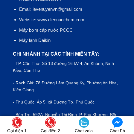
Email: levenuyenvn@gmail.com
Website: www.diennuochcm.com
Máy bơm cấp nước PCCC
Máy lạnh Daikin
CHI NHÁNH TẠI CÁC TỈNH MIẾN TÂY:
- TP.
Cần Thơ
: Số 13 đường 16 kV 4, An Khánh, Ninh
Kiều, Cần Thơ.
- Rạch Giá: 78 Đường Lâm Quang Ky, Phường An Hòa,
Kiên Giang
- Phú Quốc: Ấp 5, xã Dương Tơ, Phú Quốc
- Bến Tre: 592A, Nguyễn Thị Định, P. Phú Khương, Bến
Tre
Gọi điện 1
Gọi điện 2
Chat zalo
Chat Fb
- Mỹ Tho: 15 Ấp Long Hòa A, Đạo Thạnh, Mỹ Tho, Tiền