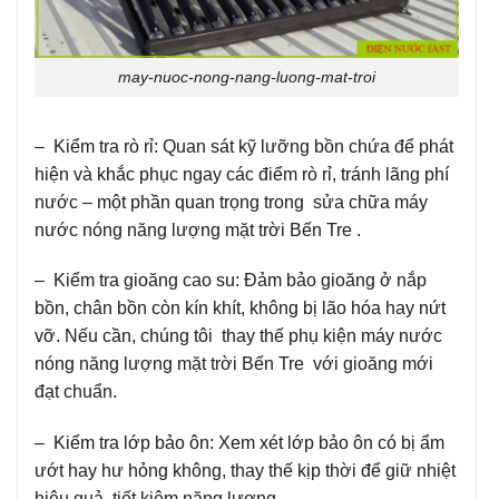
may-nuoc-nong-nang-luong-mat-troi
– Kiểm tra rò rỉ: Quan sát kỹ lưỡng bồn chứa để phát
hiện và khắc phục ngay các điểm rò rỉ, tránh lãng phí
nước – một phần quan trọng trong sửa chữa máy
nước nóng năng lượng mặt trời Bến Tre .
– Kiểm tra gioăng cao su: Đảm bảo gioăng ở nắp
bồn, chân bồn còn kín khít, không bị lão hóa hay nứt
vỡ. Nếu cần, chúng tôi thay thế phụ kiện máy nước
nóng năng lượng mặt trời Bến Tre với gioăng mới
đạt chuẩn.
– Kiểm tra lớp bảo ôn: Xem xét lớp bảo ôn có bị ẩm
ướt hay hư hỏng không, thay thế kịp thời để giữ nhiệt
hiệu quả, tiết kiệm năng lượng.