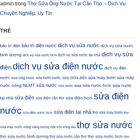
admin
trong
Thợ Sửa Ống Nước Tại Cần Thơ – Dịch Vụ
Chuyên Nghiệp, Uy Tín
THẺ
dịch vụ sửa nước
bảo trì điện nước
bảo trì điện
dịch vụ sửa nước
dịch vụ sửa
bình dương
dịch vụ sửa nước tại nhà
dịch vụ sửa nước hcm
dịch vụ sửa điện nước
điện
dịch vụ điện
sửa máy bơm
nước
sửa máy
sua ong nuoc
sửa bơm nước
sửa chữa điện
sửa nước
nước nóng NLMT
sửa nước hcm
sửa nước
sửa nước dalat
sửa điện
sửa điện
sửa điện hcm
tại nhà
sửa điện cần thơ
nước
sửa điện tại nhà
thợ sửa máy bơm
sửa điện nước hcm
thợ
thợ sửa nước
sửa máy nước nóng năng lượng mặt trời vũng tàu
thợ sửa nước bình dương
thợ sửa nước hcm
thợ sửa nước cần thơ
thợ