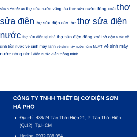
thợ
thợ sửa nước đồng xoài
thợ sửa nước vũng tàu
sửa nước tân an
sửa điện
thợ sửa điện
thợ sửa điện cần thơ
nước
thợ sửa điện đồng xoài
thợ sửa điện tại nhà
vệ
tiết kiệm nước
vệ sinh máy
vệ sinh máy lạnh
sinh bồn nước
vệ sinh máy nước nóng MLMT
nước nóng nlmt
điện nước
điện thông minh
CÔNG TY TNHH THIẾT BỊ CƠ ĐIỆN SƠN
HÀ PHỐ
Địa chỉ: 439/24 Tân Thới Hiệp 21, P. Tân Thới Hiệp
(Q.12), Tp.HCM
Hotline: 0932.088.994