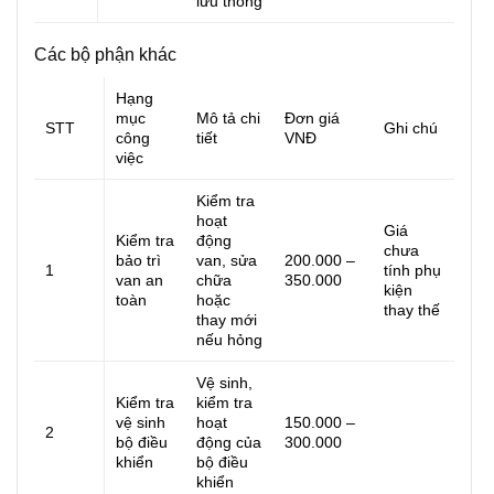
lưu thông
Các bộ phận khác
Hạng
mục
Mô tả chi
Đơn giá
STT
Ghi chú
công
tiết
VNĐ
việc
Kiểm tra
hoạt
Giá
Kiểm tra
động
chưa
bảo trì
van, sửa
200.000 –
1
tính phụ
van an
chữa
350.000
kiện
toàn
hoặc
thay thế
thay mới
nếu hỏng
Vệ sinh,
Kiểm tra
kiểm tra
vệ sinh
hoạt
150.000 –
2
bộ điều
động của
300.000
khiển
bộ điều
khiển