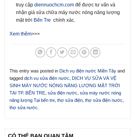
truy cập
diennuochcm.com
để được tư vấn và
nhận giá sửa chữa máy nước nóng năng lượng
mặt trời
Bến Tre
chính xác.
Xem thêm
>>>
This entry was posted in
Dịch vụ điện nước Miền Tây
and
tagged
dịch vụ sửa điện nước
,
DỊCH VỤ SỬA VÀ VỆ
SINH MÁY NƯỚC NÓNG NĂNG LƯỢNG MẶT TRỜI
TẠI TP. BẾN TRE
,
sửa điện nước
,
sửa máy nước nóng
năng lượng Tại bến tre
,
thợ sửa điện
,
thợ sửa điện nước
,
thợ sửa nước
.
CÓ THỂ BẠN QUAN TÂM