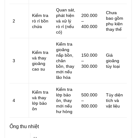
Quan sát,
Chưa
Kiểm tra
phát hiện
200.000
bao gồm
2
rò rỉ bồn
và xử lý
–
phụ kiện
chứa
rò rỉ (nếu
400.000
thay thế
có)
Kiểm tra
gioăng
Kiểm tra
nắp bồn,
150.000
Giá
và thay
3
chân
–
gioăng
gioăng
bồn, thay
300.000
tùy loại
cao su
mới nếu
lão hóa
Kiểm tra
Kiểm tra
lớp bảo
500.000
Tùy diện
và thay
4
ôn, thay
–
tích và
lớp bảo
mới nếu
800.000
vật liệu
ôn
hư hỏng
Ống thu nhiệt