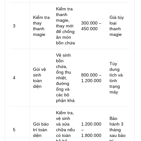
Kiểm tra
thanh
Kiểm tra
Giá tùy
magie,
thay
300.000 –
loại
3
thay mới
thanh
450.000
thanh
để chống
magie
magie
ăn mòn
bồn chứa
Vệ sinh
bồn
Tùy
chứa,
Gói vệ
dung
ống thu
sinh
800.000 –
tích và
4
nhiệt,
toàn
1.200.000
tình
đường
diện
trạng
ống và
máy
các bộ
phận khá
Kiểm tra,
vệ sinh
Bảo
Gói bảo
và sửa
1.200.000
hành 3
5
trì toàn
chữa nếu
–
tháng
diện
có toàn
1.800.000
sau bảo