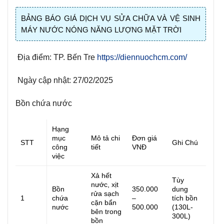
BẢNG BÁO GIÁ DỊCH VỤ SỬA CHỮA VÀ VỆ SINH
MÁY NƯỚC NÓNG NĂNG LƯỢNG MẶT TRỜI
Địa điểm: TP. Bến Tre
https://diennuochcm.com/
Ngày cập nhật: 27/02/2025
Bồn chứa nước
Hạng
mục
Mô tả chi
Đơn giá
STT
Ghi Chú
công
tiết
VNĐ
việc
Xả hết
Tùy
nước, xịt
Bồn
350.000
dung
rửa sạch
1
chứa
–
tích bồn
cặn bẩn
nước
500.000
(130L-
bên trong
300L)
bồn