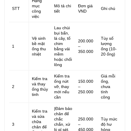
Hạng
mục
Mô tả chi
Đơn giá
STT
Ghi chú
công
tiết
VND
việc
Lau chùi
bụi bẩn,
Vệ sinh
lá cây, tổ
Tùy số
200.000
bề mặt
chim
lượng
1
–
ống thu
bằng vải
ống (10-
350.000
nhiệt
mềm
20 ống)
hoặc chổi
lông
Kiểm tra
Giá mỗi
Kiểm tra
ống nứt
150.000
ống,
và thay
2
vỡ, thay
–
chưa
ống thủy
mới nếu
250.000
tính
tinh
cần
công
|Đảm bảo
Kiểm tra
chân đế
và sửa
chắc
250.000
Tùy mức
chữa
3
chắn, xử
–
độ hư
chân đế
lý gỉ sét,
450.000
hỏng