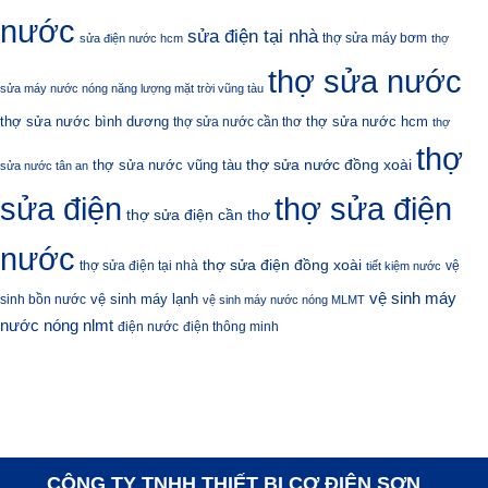
nước
sửa điện tại nhà
thợ sửa máy bơm
sửa điện nước hcm
thợ
thợ sửa nước
sửa máy nước nóng năng lượng mặt trời vũng tàu
thợ sửa nước bình dương
thợ sửa nước hcm
thợ sửa nước cần thơ
thợ
thợ
thợ sửa nước đồng xoài
thợ sửa nước vũng tàu
sửa nước tân an
sửa điện
thợ sửa điện
thợ sửa điện cần thơ
nước
thợ sửa điện đồng xoài
thợ sửa điện tại nhà
vệ
tiết kiệm nước
vệ sinh máy
vệ sinh máy lạnh
sinh bồn nước
vệ sinh máy nước nóng MLMT
nước nóng nlmt
điện nước
điện thông minh
CÔNG TY TNHH THIẾT BỊ CƠ ĐIỆN SƠN