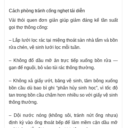
Cách phòng tránh cống nghẹt tái diễn
Vài thói quen đơn giản giúp giảm đáng kể tần suất
gọi thợ thông cống:
– Lắp lưới lọc rác tại miệng thoát sàn nhà tắm và bồn
rửa chén, vệ sinh lưới lọc mỗi tuần.
– Không đổ dầu mỡ ăn trực tiếp xuống bồn rửa —
gạn để nguội, bỏ vào túi rác thông thường.
– Không xả giấy ướt, băng vệ sinh, tăm bông xuống
bồn cầu dù bao bì ghi “phân hủy sinh học”, vì tốc độ
tan trong bồn cầu chậm hơn nhiều so với giấy vệ sinh
thông thường.
– Dội nước nóng (không sôi, tránh nứt ống nhựa)
định kỳ vào ống thoát bếp để làm mềm cặn dầu mỡ