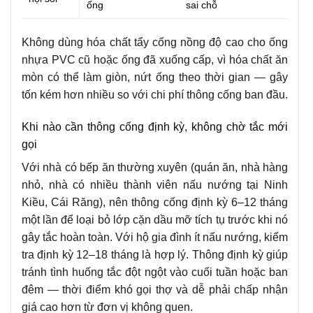
ống
sai chỗ
Không dùng hóa chất tẩy cống nồng độ cao cho ống
nhựa PVC cũ hoặc ống đã xuống cấp, vì hóa chất ăn
mòn có thể làm giòn, nứt ống theo thời gian — gây
tốn kém hơn nhiều so với chi phí thông cống ban đầu.
Khi nào cần thông cống định kỳ, không chờ tắc mới
gọi
Với nhà có bếp ăn thường xuyên (quán ăn, nhà hàng
nhỏ, nhà có nhiều thành viên nấu nướng tại Ninh
Kiều, Cái Răng), nên thông cống định kỳ 6–12 tháng
một lần để loại bỏ lớp cặn dầu mỡ tích tụ trước khi nó
gây tắc hoàn toàn. Với hộ gia đình ít nấu nướng, kiểm
tra định kỳ 12–18 tháng là hợp lý. Thông định kỳ giúp
tránh tình huống tắc đột ngột vào cuối tuần hoặc ban
đêm — thời điểm khó gọi thợ và dễ phải chấp nhận
giá cao hơn từ đơn vị không quen.