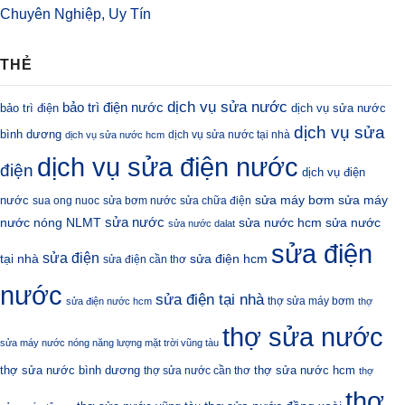
Chuyên Nghiệp, Uy Tín
THẺ
dịch vụ sửa nước
bảo trì điện nước
bảo trì điện
dịch vụ sửa nước
dịch vụ sửa
bình dương
dịch vụ sửa nước tại nhà
dịch vụ sửa nước hcm
dịch vụ sửa điện nước
điện
dịch vụ điện
sửa máy bơm
nước
sửa máy
sua ong nuoc
sửa bơm nước
sửa chữa điện
sửa nước
nước nóng NLMT
sửa nước hcm
sửa nước
sửa nước dalat
sửa điện
sửa điện
sửa điện hcm
tại nhà
sửa điện cần thơ
nước
sửa điện tại nhà
thợ sửa máy bơm
sửa điện nước hcm
thợ
thợ sửa nước
sửa máy nước nóng năng lượng mặt trời vũng tàu
thợ sửa nước bình dương
thợ sửa nước hcm
thợ sửa nước cần thơ
thợ
thợ