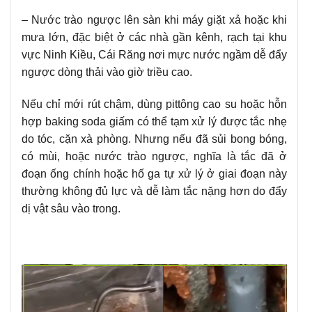
– Nước trào ngược lên sàn khi máy giặt xả hoặc khi
mưa lớn, đặc biệt ở các nhà gần kênh, rạch tại khu
vực Ninh Kiều, Cái Răng nơi mực nước ngầm dễ đẩy
ngược dòng thải vào giờ triều cao.
Nếu chỉ mới rút chậm, dùng pittông cao su hoặc hỗn
hợp baking soda giấm có thể tạm xử lý được tắc nhẹ
do tóc, cặn xà phòng. Nhưng nếu đã sủi bong bóng,
có mùi, hoặc nước trào ngược, nghĩa là tắc đã ở
đoạn ống chính hoặc hố ga tự xử lý ở giai đoạn này
thường không đủ lực và dễ làm tắc nặng hơn do đẩy
dị vật sâu vào trong.