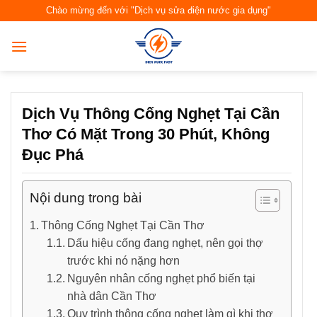
Skip
Chào mừng đến với "Dịch vụ sửa điện nước gia dụng"
to
content
Dịch Vụ Thông Cống Nghẹt Tại Cần
Thơ Có Mặt Trong 30 Phút, Không
Đục Phá
Nội dung trong bài
Thông Cống Nghẹt Tại Cần Thơ
Dấu hiệu cống đang nghẹt, nên gọi thợ
trước khi nó nặng hơn
Nguyên nhân cống nghẹt phổ biến tại
nhà dân Cần Thơ
Quy trình thông cống nghẹt làm gì khi thợ