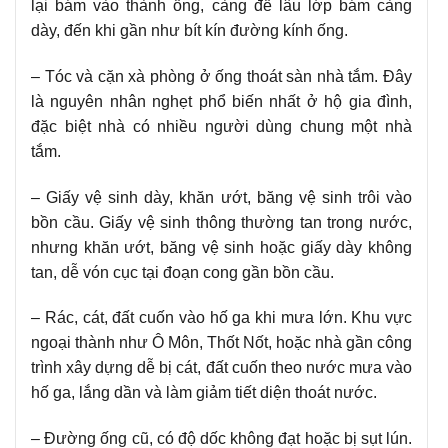
lại bám vào thành ống, càng để lâu lớp bám càng
dày, đến khi gần như bít kín đường kính ống.
– Tóc và cặn xà phòng ở ống thoát sàn nhà tắm. Đây
là nguyên nhân nghẹt phổ biến nhất ở hộ gia đình,
đặc biệt nhà có nhiều người dùng chung một nhà
tắm.
– Giấy vệ sinh dày, khăn ướt, băng vệ sinh trôi vào
bồn cầu. Giấy vệ sinh thông thường tan trong nước,
nhưng khăn ướt, băng vệ sinh hoặc giấy dày không
tan, dễ vón cục tại đoạn cong gần bồn cầu.
– Rác, cát, đất cuốn vào hố ga khi mưa lớn. Khu vực
ngoại thành như Ô Môn, Thốt Nốt, hoặc nhà gần công
trình xây dựng dễ bị cát, đất cuốn theo nước mưa vào
hố ga, lắng dần và làm giảm tiết diện thoát nước.
– Đường ống cũ, có độ dốc không đạt hoặc bị sụt lún.