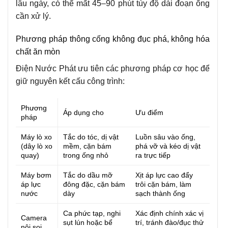
lâu ngày, có thể mất 45–90 phút tùy độ dài đoạn ống
cần xử lý.
Phương pháp thông cống không đục phá, không hóa
chất ăn mòn
Điện Nước Phát ưu tiên các phương pháp cơ học để
giữ nguyên kết cấu công trình:
Phương
Áp dụng cho
Ưu điểm
pháp
Máy lò xo
Tắc do tóc, dị vật
Luồn sâu vào ống,
(dây lò xo
mềm, cặn bám
phá vỡ và kéo dị vật
quay)
trong ống nhỏ
ra trực tiếp
Máy bơm
Tắc do dầu mỡ
Xịt áp lực cao đẩy
áp lực
đông đặc, cặn bám
trôi cặn bám, làm
nước
dày
sạch thành ống
Ca phức tạp, nghi
Xác định chính xác vị
Camera
sụt lún hoặc bể
trí, tránh đào/đục thử
nội soi