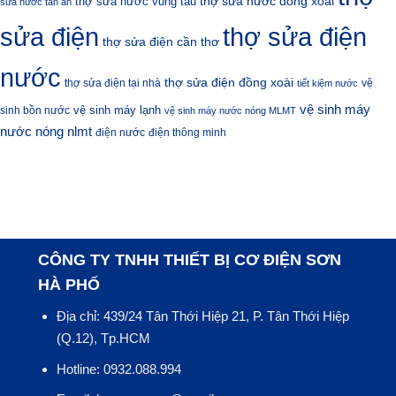
thợ sửa nước đồng xoài
thợ sửa nước vũng tàu
sửa nước tân an
sửa điện
thợ sửa điện
thợ sửa điện cần thơ
nước
thợ sửa điện đồng xoài
thợ sửa điện tại nhà
vệ
tiết kiệm nước
vệ sinh máy
vệ sinh máy lạnh
sinh bồn nước
vệ sinh máy nước nóng MLMT
nước nóng nlmt
điện nước
điện thông minh
CÔNG TY TNHH THIẾT BỊ CƠ ĐIỆN SƠN
HÀ PHỐ
Địa chỉ: 439/24 Tân Thới Hiệp 21, P. Tân Thới Hiệp
(Q.12), Tp.HCM
Hotline: 0932.088.994