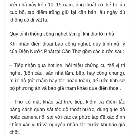
Với nhà xây trên 10–15 năm, ống thoát có thể bị lún
cục bộ, tạo điểm trũng giữ lại cặn bẩn lâu ngày dù
không có dị vật lạ.
Quy trình thông cống nghẹt làm gì khi thợ tới nhà
Khi nhận điện thoại báo cống nghẹt, quy trình xử lý
của Điện Nước Phát tại Cần Thơ gồm các bước sau:
– Tiếp nhận qua hotline, hỏi triệu chứng cụ thể vị trí
nghẹt (bồn cầu, sàn nhà tắm, bếp, hay cống chung),
mức độ (rút chậm hay tắc hoàn toàn), để ước tính sơ
bộ phương án và báo giá tham khảo qua điện thoại.
– Thợ có mặt khảo sát trực tiếp, kiểm tra điểm tắc
bằng cách quan sát tốc độ thoát nước, dùng que dò
hoặc camera nội soi với các ca phức tạp để xác định
chính xác vị trí và nguyên nhân tắc trước khi báo giá
chốt.