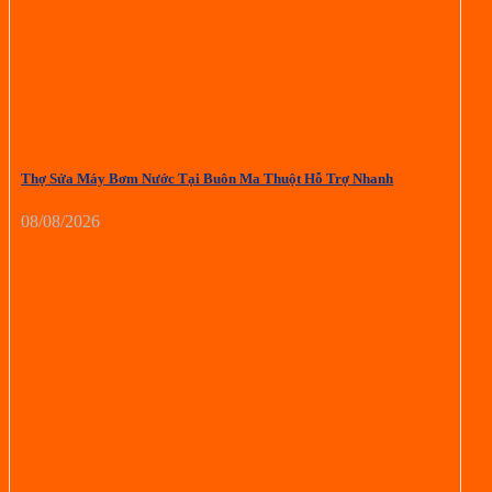
Thợ Sửa Máy Bơm Nước Tại Buôn Ma Thuột Hỗ Trợ Nhanh
08/08/2026