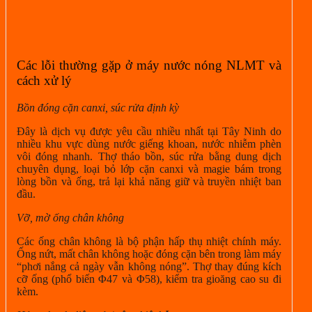
Các lỗi thường gặp ở máy nước nóng NLMT và
cách xử lý
Bồn đóng cặn canxi, súc rửa định kỳ
Đây là dịch vụ được yêu cầu nhiều nhất tại Tây Ninh do
nhiều khu vực dùng nước giếng khoan, nước nhiễm phèn
vôi đóng nhanh. Thợ tháo bồn, súc rửa bằng dung dịch
chuyên dụng, loại bỏ lớp cặn canxi và magie bám trong
lòng bồn và ống, trả lại khả năng giữ và truyền nhiệt ban
đầu.
Vỡ, mờ ống chân không
Các ống chân không là bộ phận hấp thụ nhiệt chính máy.
Ống nứt, mất chân không hoặc đóng cặn bên trong làm máy
“phơi nắng cả ngày vẫn không nóng”. Thợ thay đúng kích
cỡ ống (phổ biến Φ47 và Φ58), kiểm tra gioăng cao su đi
kèm.