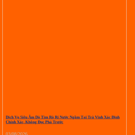
Dịch Vụ Siêu Âm Dò Tìm Rò Rỉ Nước Ngầm Tại Trà Vinh Xác Định
Chính Xác, Không Đục Phá Trước
03/08/2026