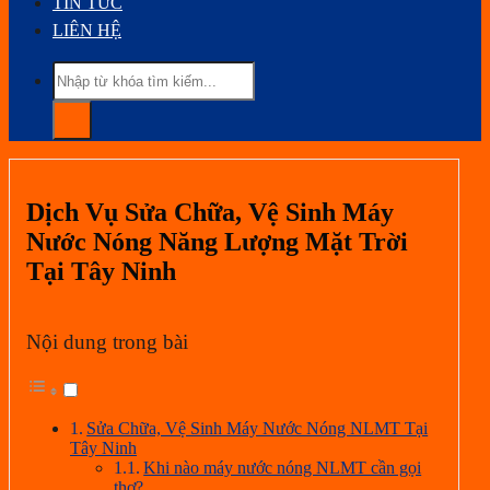
TIN TỨC
LIÊN HỆ
Dịch Vụ Sửa Chữa, Vệ Sinh Máy
Nước Nóng Năng Lượng Mặt Trời
Tại Tây Ninh
Nội dung trong bài
Sửa Chữa, Vệ Sinh Máy Nước Nóng NLMT Tại
Tây Ninh
Khi nào máy nước nóng NLMT cần gọi
thợ?