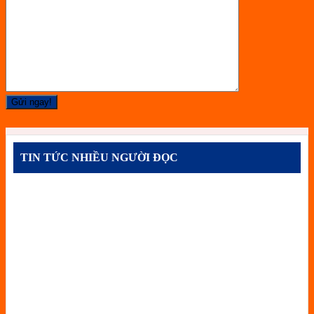
TIN TỨC NHIỀU NGƯỜI ĐỌC