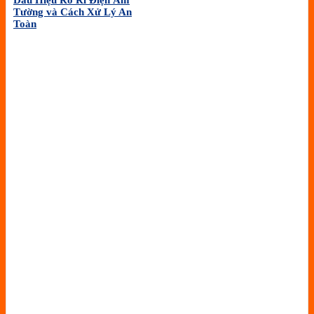
Dấu Hiệu Rò Rỉ Điện Âm
Tường và Cách Xử Lý An
Toàn