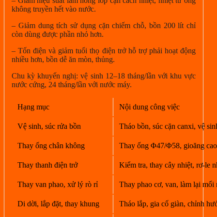
– Giảm hiệu suất làm nóng lớp cặn cách nhiệt, nhiệt từ ống
không truyền hết vào nước.
– Giảm dung tích sử dụng cặn chiếm chỗ, bồn 200 lít chỉ
còn dùng được phần nhỏ hơn.
– Tốn điện và giảm tuổi thọ điện trở hỗ trợ phải hoạt động
nhiều hơn, bồn dễ ăn mòn, thủng.
Chu kỳ khuyến nghị: vệ sinh 12–18 tháng/lần với khu vực
nước cứng, 24 tháng/lần với nước máy.
Hạng mục
Nội dung công việc
Vệ sinh, súc rửa bồn
Tháo bồn, súc cặn canxi, vệ sinh
Thay ống chân không
Thay ống Φ47/Φ58, gioăng cao s
Thay thanh điện trở
Kiểm tra, thay cây nhiệt, rơ-le n
Thay van phao, xử lý rò rỉ
Thay phao cơ, van, làm lại mối 
Di dời, lắp đặt, thay khung
Tháo lắp, gia cố giàn, chỉnh h