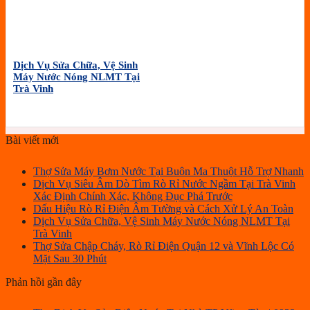
Dịch Vụ Sửa Chữa, Vệ Sinh
Máy Nước Nóng NLMT Tại
Trà Vinh
Bài viết mới
Thợ Sửa Máy Bơm Nước Tại Buôn Ma Thuột Hỗ Trợ Nhanh
Dịch Vụ Siêu Âm Dò Tìm Rò Rỉ Nước Ngầm Tại Trà Vinh
Xác Định Chính Xác, Không Đục Phá Trước
Dấu Hiệu Rò Rỉ Điện Âm Tường và Cách Xử Lý An Toàn
Dịch Vụ Sửa Chữa, Vệ Sinh Máy Nước Nóng NLMT Tại
Trà Vinh
Thợ Sửa Chập Cháy, Rò Rỉ Điện Quận 12 và Vĩnh Lộc Có
Mặt Sau 30 Phút
Phản hồi gần đây