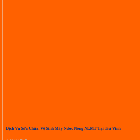
Dịch Vụ Sửa Chữa, Vệ Sinh Máy Nước Nóng NLMT Tại Trà Vinh