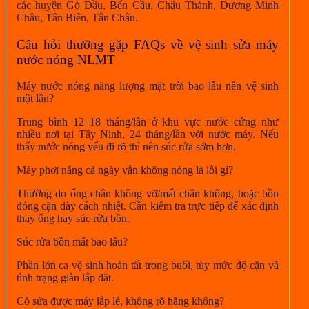
các huyện Gò Dầu, Bến Cầu, Châu Thành, Dương Minh
Châu, Tân Biên, Tân Châu.
Câu hỏi thường gặp FAQs về vệ sinh sửa máy
nước nóng NLMT
Máy nước nóng năng lượng mặt trời bao lâu nên vệ sinh
một lần?
Trung bình 12–18 tháng/lần ở khu vực nước cứng như
nhiều nơi tại Tây Ninh, 24 tháng/lần với nước máy. Nếu
thấy nước nóng yếu đi rõ thì nên súc rửa sớm hơn.
Máy phơi nắng cả ngày vẫn không nóng là lỗi gì?
Thường do ống chân không vỡ/mất chân không, hoặc bồn
đóng cặn dày cách nhiệt. Cần kiểm tra trực tiếp để xác định
thay ống hay súc rửa bồn.
Súc rửa bồn mất bao lâu?
Phần lớn ca vệ sinh hoàn tất trong buổi, tùy mức độ cặn và
tình trạng giàn lắp đặt.
Có sửa được máy lắp lẻ, không rõ hãng không?