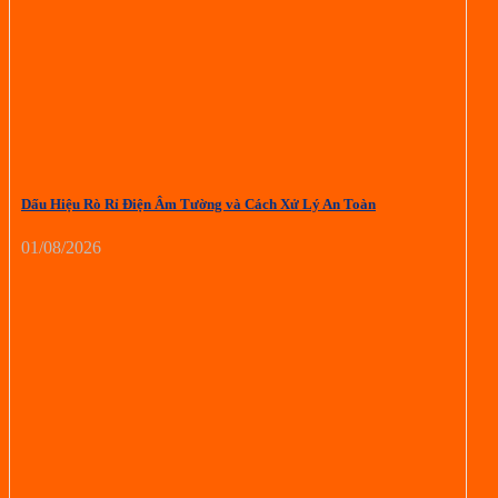
Dấu Hiệu Rò Rỉ Điện Âm Tường và Cách Xử Lý An Toàn
01/08/2026