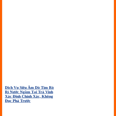
Dịch Vụ Siêu Âm Dò Tìm Rò
Rỉ Nước Ngầm Tại Trà Vinh
Xác Định Chính Xác, Không
Đục Phá Trước