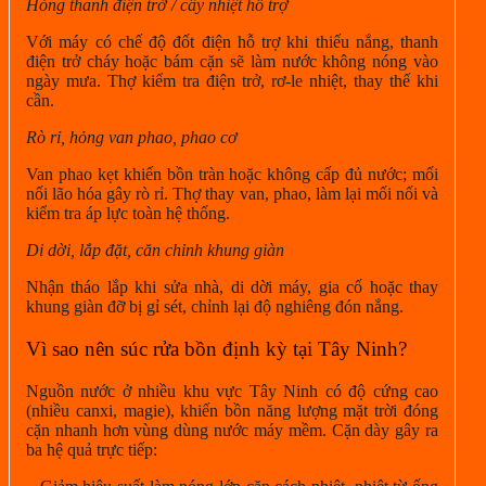
Hỏng thanh điện trở / cây nhiệt hỗ trợ
Với máy có chế độ đốt điện hỗ trợ khi thiếu nắng, thanh
điện trở cháy hoặc bám cặn sẽ làm nước không nóng vào
ngày mưa. Thợ kiểm tra điện trở, rơ-le nhiệt, thay thế khi
cần.
Rò rỉ, hỏng van phao, phao cơ
Van phao kẹt khiến bồn tràn hoặc không cấp đủ nước; mối
nối lão hóa gây rò rỉ. Thợ thay van, phao, làm lại mối nối và
kiểm tra áp lực toàn hệ thống.
Di dời, lắp đặt, căn chỉnh khung giàn
Nhận tháo lắp khi sửa nhà, di dời máy, gia cố hoặc thay
khung giàn đỡ bị gỉ sét, chỉnh lại độ nghiêng đón nắng.
Vì sao nên súc rửa bồn định kỳ tại Tây Ninh?
Nguồn nước ở nhiều khu vực Tây Ninh có độ cứng cao
(nhiều canxi, magie), khiến bồn năng lượng mặt trời đóng
cặn nhanh hơn vùng dùng nước máy mềm. Cặn dày gây ra
ba hệ quả trực tiếp: