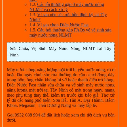
Các lỗi thường gặp ở máy nước nóng
NLMT và cách xử lý
Vì sao nên súc rửa bồn định kỳ tại Tây
Ninh?
Vì sao chọn Điện Nước Fast
Câu hỏi thường gặp FAQs về vệ sinh sửa
máy nước nóng NLMT
Sửa Chữa, Vệ Sinh Máy Nước Nóng NLMT Tại Tây
Ninh
Máy nước nóng năng lượng mặt trời bị yếu nước nóng, rò rỉ
hoặc lâu ngày chưa súc rửa thường do cặn canxi đóng dày
trong bồn, ống chân không bị vỡ hoặc thanh điện trở hỏng.
Điện Nước Fast nhận sửa chữa và vệ sinh máy nước nóng
năng lượng mặt trời tại Tây Ninh có mặt trong ngày, mang
theo phụ tùng thay thế, kiểm tra trước khi báo giá. Thợ xử
lý đủ các hãng phổ biến: Sơn Hà, Tân Á, Đại Thành, Bách
Khoa, Megasun, Thái Dương Năng và máy lắp lẻ.
Gọi 0932 088 994 để đặt lịch hoặc xem chi tiết dịch vụ bên
dưới.