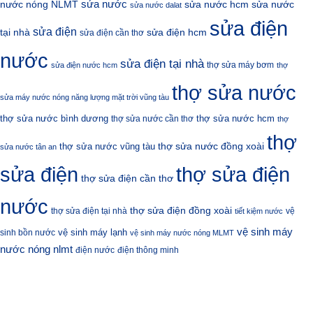
sửa nước
nước nóng NLMT
sửa nước hcm
sửa nước
sửa nước dalat
sửa điện
sửa điện
sửa điện hcm
tại nhà
sửa điện cần thơ
nước
sửa điện tại nhà
thợ sửa máy bơm
sửa điện nước hcm
thợ
thợ sửa nước
sửa máy nước nóng năng lượng mặt trời vũng tàu
thợ sửa nước bình dương
thợ sửa nước hcm
thợ sửa nước cần thơ
thợ
thợ
thợ sửa nước đồng xoài
thợ sửa nước vũng tàu
sửa nước tân an
sửa điện
thợ sửa điện
thợ sửa điện cần thơ
nước
thợ sửa điện đồng xoài
thợ sửa điện tại nhà
vệ
tiết kiệm nước
vệ sinh máy
vệ sinh máy lạnh
sinh bồn nước
vệ sinh máy nước nóng MLMT
nước nóng nlmt
điện nước
điện thông minh