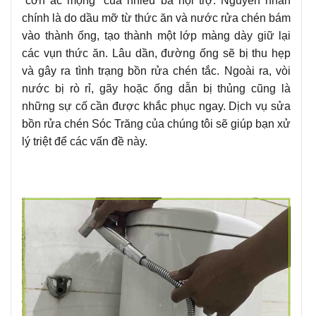
“cơn ác mộng” của nhiều bà nội trợ. Nguyên nhân
chính là do dầu mỡ từ thức ăn và nước rửa chén bám
vào thành ống, tạo thành một lớp màng dày giữ lại
các vụn thức ăn. Lâu dần, đường ống sẽ bị thu hẹp
và gây ra tình trạng bồn rửa chén tắc. Ngoài ra, vòi
nước bị rò rỉ, gãy hoặc ống dẫn bị thủng cũng là
những sự cố cần được khắc phục ngay. Dịch vụ sửa
bồn rửa chén Sóc Trăng của chúng tôi sẽ giúp bạn xử
lý triệt để các vấn đề này.