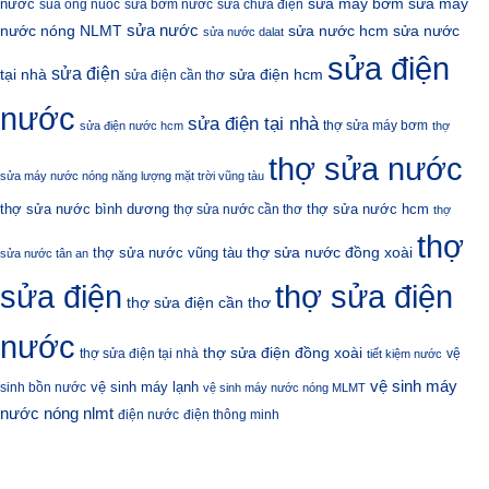
sửa máy bơm
nước
sửa máy
sua ong nuoc
sửa bơm nước
sửa chữa điện
sửa nước
nước nóng NLMT
sửa nước hcm
sửa nước
sửa nước dalat
sửa điện
sửa điện
sửa điện hcm
tại nhà
sửa điện cần thơ
nước
sửa điện tại nhà
thợ sửa máy bơm
sửa điện nước hcm
thợ
thợ sửa nước
sửa máy nước nóng năng lượng mặt trời vũng tàu
thợ sửa nước bình dương
thợ sửa nước hcm
thợ sửa nước cần thơ
thợ
thợ
thợ sửa nước đồng xoài
thợ sửa nước vũng tàu
sửa nước tân an
sửa điện
thợ sửa điện
thợ sửa điện cần thơ
nước
thợ sửa điện đồng xoài
thợ sửa điện tại nhà
vệ
tiết kiệm nước
vệ sinh máy
vệ sinh máy lạnh
sinh bồn nước
vệ sinh máy nước nóng MLMT
nước nóng nlmt
điện nước
điện thông minh