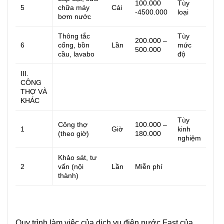
100.000
Tùy
5
chữa máy
Cái
-4500.000
loại
bơm nước
Thông tắc
Tùy
200.000 –
6
cống, bồn
Lần
mức
500.000
cầu, lavabo
độ
III.
CÔNG
THỢ VÀ
KHÁC
Tùy
Công thợ
100.000 –
1
Giờ
kinh
(theo giờ)
180.000
nghiệm
Khảo sát, tư
2
vấn (nội
Lần
Miễn phí
thành)
Quy trình làm việc của dịch vụ điện nước Fast của