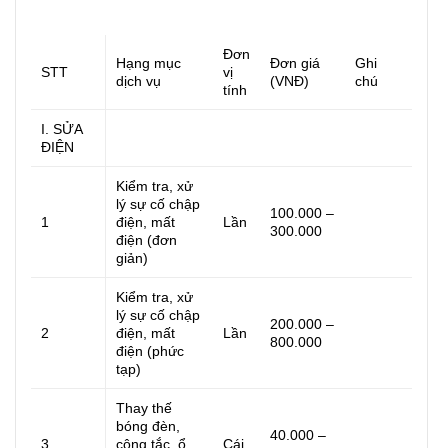
Đơn
Hạng mục
Đơn giá
Ghi
STT
vị
dịch vụ
(VNĐ)
chú
tính
I. SỬA
ĐIỆN
Kiểm tra, xử
lý sự cố chập
100.000 –
1
điện, mất
Lần
300.000
điện (đơn
giản)
Kiểm tra, xử
lý sự cố chập
200.000 –
2
điện, mất
Lần
800.000
điện (phức
tạp)
Thay thế
bóng đèn,
40.000 –
3
công tắc, ổ
Cái