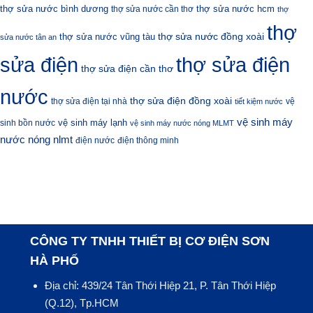
thợ sửa nước bình dương
thợ sửa nước hcm
thợ sửa nước cần thơ
thợ
thợ
thợ sửa nước đồng xoài
thợ sửa nước vũng tàu
sửa nước tân an
sửa điện
thợ sửa điện
thợ sửa điện cần thơ
nước
thợ sửa điện đồng xoài
thợ sửa điện tại nhà
vệ
tiết kiệm nước
vệ sinh máy
vệ sinh máy lạnh
sinh bồn nước
vệ sinh máy nước nóng MLMT
nước nóng nlmt
điện nước
điện thông minh
CÔNG TY TNHH THIẾT BỊ CƠ ĐIỆN SƠN
HÀ PHỐ
Địa chỉ: 439/24 Tân Thới Hiệp 21, P. Tân Thới Hiệp
(Q.12), Tp.HCM