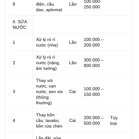
100.000-
8
điện, cầu
Lần
250.000
dao, aptomat
II. SỬA
NƯỚC
Xử lý rò rỉ
100.000 –
1
Lần
nước (nhẹ)
200.000
Xử lý rò rỉ
300.000 –
2
nước (nặng,
Lần
800.000
âm tường)
Thay vòi
nước, van
100.000 –
3
nước, sen vòi
Cái
150.000
(thông
thường)
Thay bồn
200.000 –
Tùy
4
cầu, lavabo,
Cái
500.000
loại
bồn rửa chén
Lắp đặt, sửa