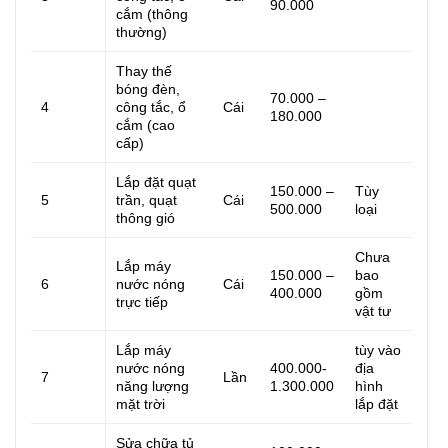
90.000
cắm (thông
thường)
Thay thế
bóng đèn,
70.000 –
4
công tắc, ổ
Cái
180.000
cắm (cao
cấp)
Lắp đặt quạt
150.000 –
Tùy
5
trần, quạt
Cái
500.000
loại
thông gió
Chưa
Lắp máy
150.000 –
bao
6
nước nóng
Cái
400.000
gồm
trực tiếp
vật tư
Lắp máy
tùy vào
nước nóng
400.000-
địa
7
Lần
năng lượng
1.300.000
hình
mặt trời
lắp đặt
Sửa chữa tủ