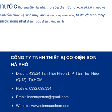
nước
thợ sửa điện đồng xoài
thợ sửa điện tại nhà
vệ
tiết kiệm nước
vệ sinh máy
vệ sinh máy lạnh
sinh bồn nước
vệ sinh máy nước nóng MLMT
nước nóng nlmt
điện nước
điện thông minh
CÔNG TY TNHH THIẾT BỊ CƠ ĐIỆN SƠN
HÀ PHỐ
Địa chỉ: 439/24 Tân Thới Hiệp 21, P. Tân Thới Hiệp
(Q.12), Tp.HCM
Hotline: 0932.088.994
Email: levenuyenvn@gmail.com
Website: www.diennuochcm.com