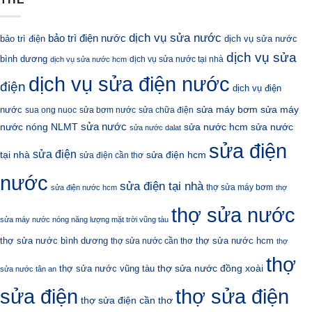
dịch vụ sửa nước
bảo trì điện nước
bảo trì điện
dịch vụ sửa nước
dịch vụ sửa
bình dương
dịch vụ sửa nước tại nhà
dịch vụ sửa nước hcm
dịch vụ sửa điện nước
điện
dịch vụ điện
sửa máy bơm
nước
sửa máy
sua ong nuoc
sửa bơm nước
sửa chữa điện
sửa nước
nước nóng NLMT
sửa nước hcm
sửa nước
sửa nước dalat
sửa điện
sửa điện
sửa điện hcm
tại nhà
sửa điện cần thơ
nước
sửa điện tại nhà
thợ sửa máy bơm
sửa điện nước hcm
thợ
thợ sửa nước
sửa máy nước nóng năng lượng mặt trời vũng tàu
thợ sửa nước bình dương
thợ sửa nước hcm
thợ sửa nước cần thơ
thợ
thợ
thợ sửa nước đồng xoài
thợ sửa nước vũng tàu
sửa nước tân an
sửa điện
thợ sửa điện
thợ sửa điện cần thơ