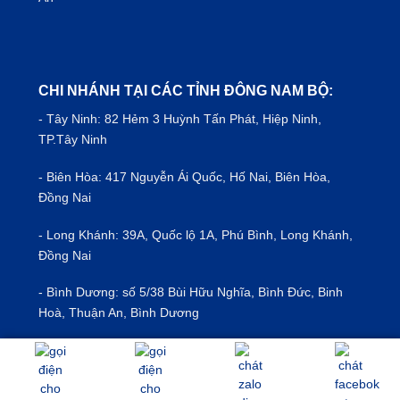
CHI NHÁNH TẠI CÁC TỈNH ĐÔNG NAM BỘ:
- Tây Ninh: 82 Hẻm 3 Huỳnh Tấn Phát, Hiệp Ninh,
TP.Tây Ninh
- Biên Hòa: 417 Nguyễn Ái Quốc, Hố Nai, Biên Hòa,
Đồng Nai
- Long Khánh: 39A, Quốc lộ 1A, Phú Bình, Long Khánh,
Đồng Nai
- Bình Dương: số 5/38 Bùi Hữu Nghĩa, Bình Đức, Binh
Hoà, Thuận An, Bình Dương
- Vũng Tàu: 549/39 Nguyễn An Ninh, Bà Rịa - Vũng Tàu
- Đà Lạt: 40/19 Đ. Ma Trang Sơn, Phường 5, Đà Lạt,