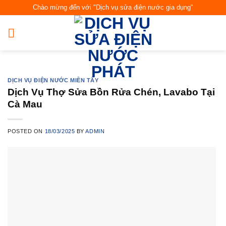
Skip
Chào mừng đến với "Dịch vụ sửa điện nước gia dụng"
to
content
DỊCH VỤ ĐIỆN NƯỚC MIỀN TÂY
Dịch Vụ Thợ Sửa Bồn Rửa Chén, Lavabo Tại
Cà Mau
POSTED ON
18/03/2025
BY
ADMIN