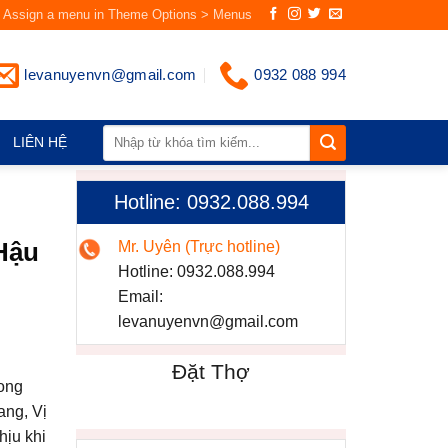
Assign a menu in Theme Options > Menus
levanuyenvn@gmail.com
0932 088 994
LIÊN HỆ
Hotline: 0932.088.994
Hậu
Mr. Uyên (Trực hotline)
Hotline:
0932.088.994
Email:
levanuyenvn@gmail.com
Đặt Thợ
mong
ang, Vị
hịu khi