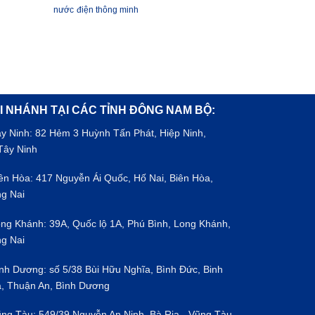
nước
điện thông minh
I NHÁNH TẠI CÁC TỈNH ĐÔNG NAM BỘ:
ây Ninh: 82 Hẻm 3 Huỳnh Tấn Phát, Hiệp Ninh,
Tây Ninh
iên Hòa: 417 Nguyễn Ái Quốc, Hố Nai, Biên Hòa,
g Nai
ong Khánh: 39A, Quốc lộ 1A, Phú Bình, Long Khánh,
g Nai
ình Dương: số 5/38 Bùi Hữu Nghĩa, Bình Đức, Binh
, Thuận An, Bình Dương
ũng Tàu: 549/39 Nguyễn An Ninh, Bà Rịa - Vũng Tàu