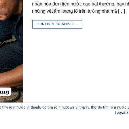
nhận hóa đơn tiền nước cao bất thường, hay nh
những vết ẩm loang lổ trên tường nhà mà […]
CONTINUE READING
→
ò tìm rò rỉ nước vị thanh
,
dò tìm rò rỉ nuocws vị thanh
,
thợ dò tìm rò rỉ nước 
Leave 