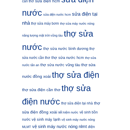
sửa điện hcm
cần thơ
nước
sửa điện tại
sửa điện nước hcm
nhà
thợ sửa máy bơm
thợ sửa máy nước nóng
thợ sửa
năng lượng mặt trời vũng tàu
nước
thợ sửa nước bình dương
thợ
thợ sửa nước hcm
sửa nước cần thơ
thợ sửa
thợ sửa
thợ sửa nước vũng tàu
nước tân an
thợ sửa điện
nước đồng xoài
thợ sửa
thợ sửa điện cần thơ
điện nước
thợ
thợ sửa điện tại nhà
sửa điện đồng xoài
vệ sinh bồn
tiết kiệm nước
vệ sinh máy lạnh
nước
vệ sinh máy nước nóng
vệ sinh máy nước nóng nlmt
điện
MLMT