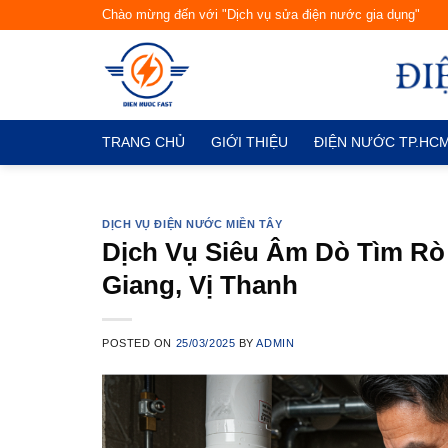
Skip
Chào mừng đến với "Dịch vụ sửa điện nước gia dụng"
to
content
TRANG CHỦ
GIỚI THIỆU
ĐIỆN NƯỚC TP.HC
DỊCH VỤ ĐIỆN NƯỚC MIỀN TÂY
Dịch Vụ Siêu Âm Dò Tìm R
Giang, Vị Thanh
POSTED ON
25/03/2025
BY
ADMIN