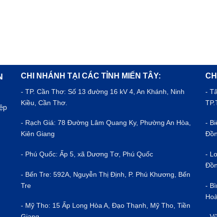
CHI NHÁNH TẠI CÁC TỈNH MIẾN TÂY:
CH
N
- TP.
Cần Thơ
: Số 13 đường 16 kV 4, An Khánh, Ninh
- T
Kiều, Cần Thơ.
TP.
iệp
- Rạch Giá: 78 Đường Lâm Quang Ky, Phường An Hòa,
- B
Kiên Giang
Đồn
- Phú Quốc: Ấp 5, xã Dương Tơ, Phú Quốc
- L
Đồn
- Bến Tre: 592A, Nguyễn Thị Định, P. Phú Khương, Bến
Tre
- B
Hoà
- Mỹ Tho: 15 Ấp Long Hòa A, Đạo Thạnh, Mỹ Tho, Tiền
Giang
- V