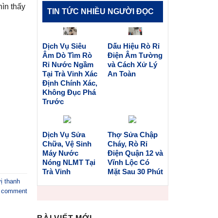
ìn thấy
TIN TỨC NHIỀU NGƯỜI ĐỌC
Dịch Vụ Siêu
Dấu Hiệu Rò Rỉ
Âm Dò Tìm Rò
Điện Âm Tường
Rỉ Nước Ngầm
và Cách Xử Lý
Tại Trà Vinh Xác
An Toàn
Định Chính Xác,
Không Đục Phá
Trước
Dịch Vụ Sửa
Thợ Sửa Chập
Chữa, Vệ Sinh
Cháy, Rò Rỉ
Máy Nước
Điện Quận 12 và
Nóng NLMT Tại
Vĩnh Lộc Có
Trà Vinh
Mặt Sau 30 Phút
vị thanh
a comment