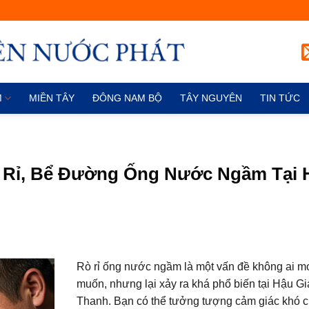
M
MIỀN TÂY
ĐÔNG NAM BỘ
TÂY NGUYÊN
TIN TỨC
ò Rỉ, Bể Đường Ống Nước Ngầm Tại 
Rò rỉ ống nước ngầm là một vấn đề không ai 
muốn, nhưng lại xảy ra khá phổ biến tại Hậu Gi
Thanh. Bạn có thể tưởng tượng cảm giác khó c