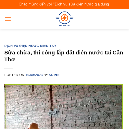
Skip
Chào mừng đến với "Dịch vụ sửa điện nước gia dụng"
to
content
DỊCH VỤ ĐIỆN NƯỚC MIỀN TÂY
Sửa chữa, thi công lắp đặt điện nước tại Cần
Thơ
POSTED ON
16/08/2023
BY
ADMIN