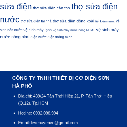
sửa điện
thợ sửa điện
thợ sửa điện cần thơ
nước
thợ sửa điện đồng xoài
thợ sửa điện tại nhà
vệ
tiết kiệm nước
vệ sinh máy
vệ sinh máy lạnh
sinh bồn nước
vệ sinh máy nước nóng MLMT
nước nóng nlmt
điện nước
điện thông minh
CÔNG TY TNHH THIẾT BỊ CƠ ĐIỆN SƠN
HÀ PHỐ
Địa chỉ: 439/24 Tân Thới Hiệp 21, P. Tân Thới Hiệp
(Q.12), Tp.HCM
Hotline: 0932.088.994
Email: levenuyenvn@gmail.com