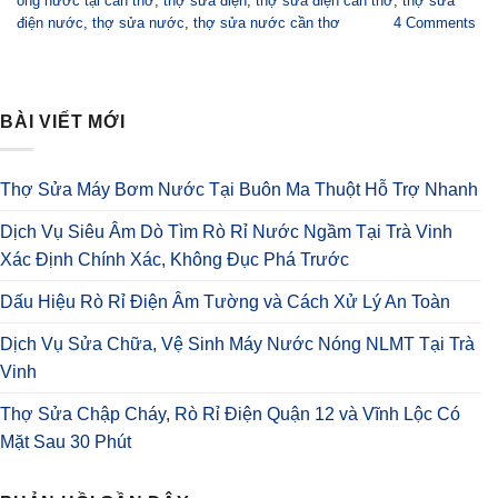
ống nước tại cần thơ
,
thợ sửa điện
,
thợ sửa điện cần thơ
,
thợ sửa
điện nước
,
thợ sửa nước
,
thợ sửa nước cần thơ
4
Comments
BÀI VIẾT MỚI
Thợ Sửa Máy Bơm Nước Tại Buôn Ma Thuột Hỗ Trợ Nhanh
Dịch Vụ Siêu Âm Dò Tìm Rò Rỉ Nước Ngầm Tại Trà Vinh
Xác Định Chính Xác, Không Đục Phá Trước
Dấu Hiệu Rò Rỉ Điện Âm Tường và Cách Xử Lý An Toàn
Dịch Vụ Sửa Chữa, Vệ Sinh Máy Nước Nóng NLMT Tại Trà
Vinh
Thợ Sửa Chập Cháy, Rò Rỉ Điện Quận 12 và Vĩnh Lộc Có
Mặt Sau 30 Phút