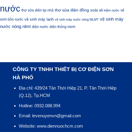
nước
thợ sửa điện đồng xoài
thợ sửa điện tại nhà
vệ
tiết kiệm nước
vệ sinh máy
vệ sinh máy lạnh
sinh bồn nước
vệ sinh máy nước nóng MLMT
nước nóng nlmt
điện nước
điện thông minh
CÔNG TY TNHH THIẾT BỊ CƠ ĐIỆN SƠN
HÀ PHỐ
Địa chỉ: 439/24 Tân Thới Hiệp 21, P. Tân Thới Hiệp
(Q.12), Tp.HCM
Hotline: 0932.088.994
Email: levenuyenvn@gmail.com
Website: www.diennuochcm.com