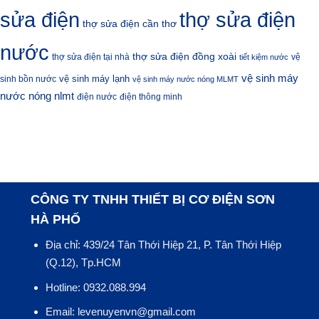
sửa điện
thợ sửa điện
thợ sửa điện cần thơ
nước
thợ sửa điện đồng xoài
thợ sửa điện tại nhà
vệ
tiết kiệm nước
vệ sinh máy
vệ sinh máy lạnh
sinh bồn nước
vệ sinh máy nước nóng MLMT
nước nóng nlmt
điện nước
điện thông minh
CÔNG TY TNHH THIẾT BỊ CƠ ĐIỆN SƠN
HÀ PHỐ
Địa chỉ: 439/24 Tân Thới Hiệp 21, P. Tân Thới Hiệp
(Q.12), Tp.HCM
Hotline: 0932.088.994
Email: levenuyenvn@gmail.com