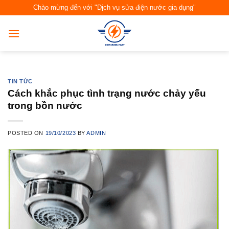
Skip
Chào mừng đến với "Dịch vụ sửa điện nước gia dụng"
to
content
TIN TỨC
Cách khắc phục tình trạng nước chảy yếu
trong bồn nước
POSTED ON
19/10/2023
BY
ADMIN