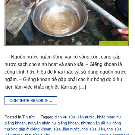
– Nguồn nước ngầm đóng vai trò sống còn, cung cấp
nước sạch cho sinh hoạt và sản xuất. – Giếng khoan là
công trình hữu hiệu để khai thác và sử dụng nguồn nước
ngầm. – Giếng khoan dễ gặp phải các hư hỏng do điều
kiện làm việc khắc nghiệt, làm suy […]
CONTINUE READING
→
Posted in
Tin tức
|
Tagged
dịch vụ sửa điện nước
,
khác phục hư
giếng khoạn
,
nguyên nhân hư giếng khoan
,
những vấn dề hư hỏng
thường gặp ở giếng khoan
,
sửa điện nước
,
thợ sửa điện
,
thợ sửa