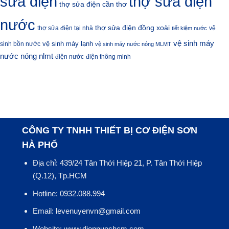
sửa điện
thợ sửa điện
thợ sửa điện cần thơ
nước
thợ sửa điện đồng xoài
thợ sửa điện tại nhà
vệ
tiết kiệm nước
vệ sinh máy
vệ sinh máy lạnh
sinh bồn nước
vệ sinh máy nước nóng MLMT
nước nóng nlmt
điện nước
điện thông minh
CÔNG TY TNHH THIẾT BỊ CƠ ĐIỆN SƠN
HÀ PHỐ
Địa chỉ: 439/24 Tân Thới Hiệp 21, P. Tân Thới Hiệp
(Q.12), Tp.HCM
Hotline: 0932.088.994
Email: levenuyenvn@gmail.com
Website: www.diennuochcm.com