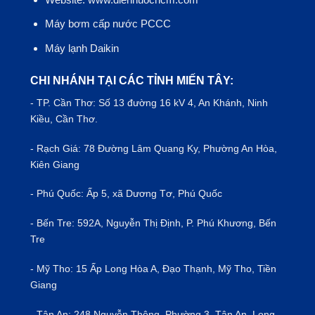
Máy bơm cấp nước PCCC
Máy lạnh Daikin
CHI NHÁNH TẠI CÁC TỈNH MIẾN TÂY:
- TP.
Cần Thơ
: Số 13 đường 16 kV 4, An Khánh, Ninh
Kiều, Cần Thơ.
- Rạch Giá: 78 Đường Lâm Quang Ky, Phường An Hòa,
Kiên Giang
- Phú Quốc: Ấp 5, xã Dương Tơ, Phú Quốc
- Bến Tre: 592A, Nguyễn Thị Định, P. Phú Khương, Bến
Tre
- Mỹ Tho: 15 Ấp Long Hòa A, Đạo Thạnh, Mỹ Tho, Tiền
Giang
- Tân An: 248 Nguyễn Thông, Phường 3, Tân An, Long