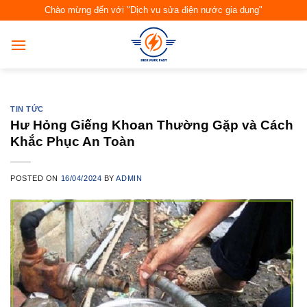
Skip
Chào mừng đến với "Dịch vụ sửa điện nước gia dụng"
to
content
TIN TỨC
Hư Hỏng Giếng Khoan Thường Gặp và Cách
Khắc Phục An Toàn
POSTED ON
16/04/2024
BY
ADMIN