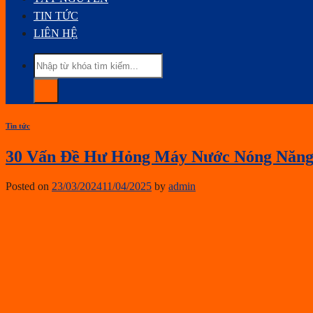
TIN TỨC
LIÊN HỆ
Tin tức
30 Vấn Đề Hư Hỏng Máy Nước Nóng Năng
Posted on
23/03/2024
11/04/2025
by
admin