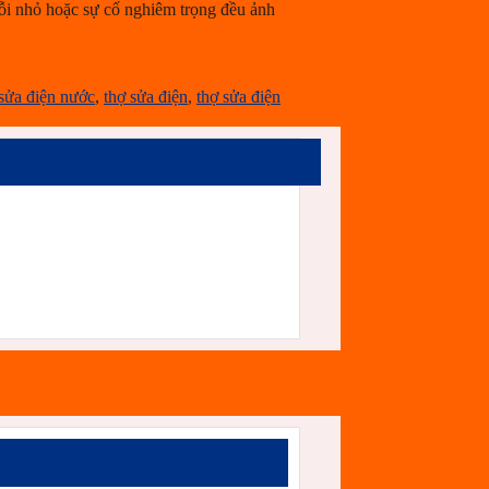
i nhỏ hoặc sự cố nghiêm trọng đều ảnh
sửa điện nước
,
thợ sửa điện
,
thợ sửa điện