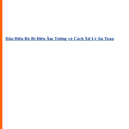
Dấu Hiệu Rò Rỉ Điện Âm Tường và Cách Xử Lý An Toàn