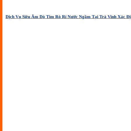
Dịch Vụ Siêu Âm Dò Tìm Rò Rỉ Nước Ngầm Tại Trà Vinh Xác Đị