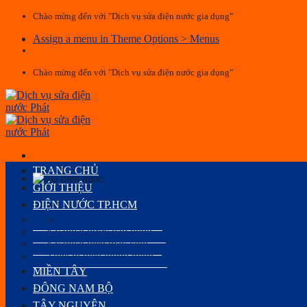
Skip
Chào mừng đến với "Dịch vụ sửa điện nước gia dụng"
to
Assign a menu in Theme Options > Menus
content
Chào mừng đến với "Dịch vụ sửa điện nước gia dụng"
TRANG CHỦ
GIỚI THIỆU
ĐIỆN NƯỚC TP.HCM
levanuyenvn@gmail.com
Kỹ thuật điện dân dụng
0932 088 994
Kỹ thuật nước dân dụng
Kỹ thuật điện máy lạnh
Thiết bị điện thông minh
MIỀN TÂY
ĐÔNG NAM BỘ
TÂY NGUYÊN