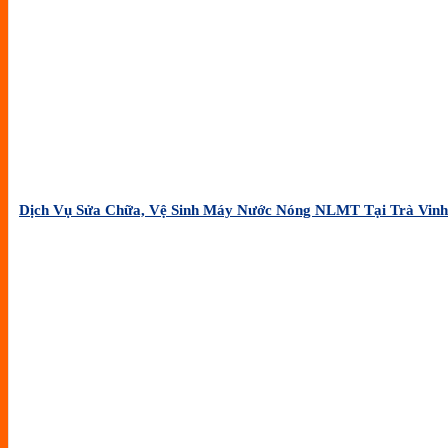
Dịch Vụ Sửa Chữa, Vệ Sinh Máy Nước Nóng NLMT Tại Trà Vinh