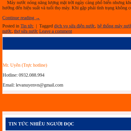
Máy nước nóng năng lượng mặt trời ngày càng phổ biến nhưng không
hưởng đến hiệu suất và tuổi thọ máy. Khi gặp phải tình trạng không
Continue reading
→
Posted in
Tin tức
|
Tagged
dịch vụ sửa điện nước
,
hệ thống máy nướ
nước
,
thợ sửa nước
Leave a comment
Mr. Uyên (Trực hotline)
Hotline:
0932.088.994
Email:
levanuyenvn@gmail.com
TIN TỨC NHIỀU NGƯỜI ĐỌC