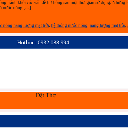
 tránh khỏi các vấn đề hư hỏng sau một thời gian sử dụng. Những lỗ
 có nước nóng […]
c nóng năng lượng mặt trời
,
hệ thống nước nóng
,
năng lượng mặt trời
,
Hotline: 0932.088.994
Đặt Thợ