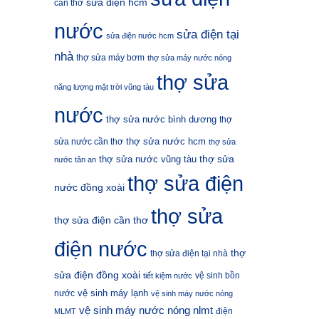
sửa điện hcm
cần thơ
nước
sửa điện tại
sửa điện nước hcm
nhà
thợ sửa máy bơm
thợ sửa máy nước nóng
thợ sửa
năng lượng mặt trời vũng tàu
nước
thợ sửa nước bình dương
thợ
thợ sửa nước hcm
sửa nước cần thơ
thợ sửa
thợ sửa
thợ sửa nước vũng tàu
nước tân an
thợ sửa điện
nước đồng xoài
thợ sửa
thợ sửa điện cần thơ
điện nước
thợ
thợ sửa điện tại nhà
sửa điện đồng xoài
vệ sinh bồn
tiết kiệm nước
vệ sinh máy lạnh
nước
vệ sinh máy nước nóng
vệ sinh máy nước nóng nlmt
điện
MLMT