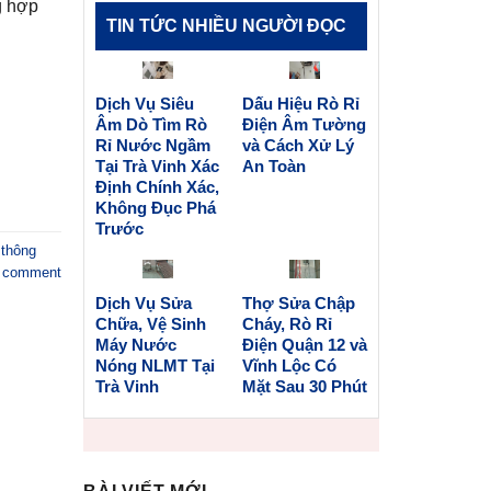
g hợp
TIN TỨC NHIỀU NGƯỜI ĐỌC
Dịch Vụ Siêu
Dấu Hiệu Rò Rỉ
Âm Dò Tìm Rò
Điện Âm Tường
Rỉ Nước Ngầm
và Cách Xử Lý
Tại Trà Vinh Xác
An Toàn
Định Chính Xác,
Không Đục Phá
Trước
 thông
a comment
Dịch Vụ Sửa
Thợ Sửa Chập
Chữa, Vệ Sinh
Cháy, Rò Rỉ
Máy Nước
Điện Quận 12 và
Nóng NLMT Tại
Vĩnh Lộc Có
Trà Vinh
Mặt Sau 30 Phút