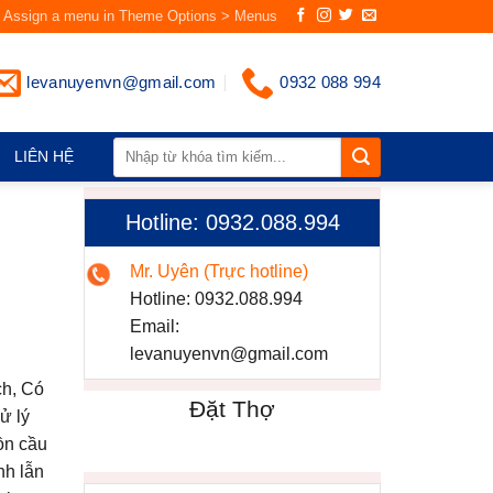
Assign a menu in Theme Options > Menus
levanuyenvn@gmail.com
0932 088 994
LIÊN HỆ
Hotline: 0932.088.994
Mr. Uyên (Trực hotline)
Hotline:
0932.088.994
Email:
levanuyenvn@gmail.com
h, Có
Đặt Thợ
ử lý
ồn cầu
nh lẫn