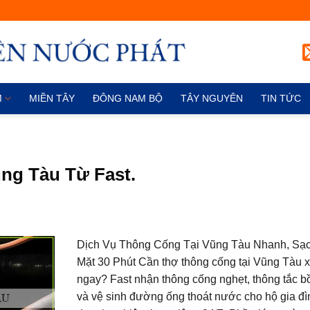
M
MIỀN TÂY
ĐÔNG NAM BỘ
TÂY NGUYÊN
TIN TỨC
ng Tàu Từ Fast.
Dịch Vụ Thông Cống Tại Vũng Tàu Nhanh, Sạc
Mặt 30 Phút Cần thợ thông cống tại Vũng Tàu x
ngay? Fast nhận thông cống nghẹt, thông tắc b
và vệ sinh đường ống thoát nước cho hộ gia đì