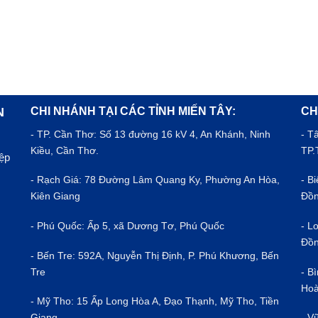
CHI NHÁNH TẠI CÁC TỈNH MIẾN TÂY:
CH
N
- TP.
Cần Thơ
: Số 13 đường 16 kV 4, An Khánh, Ninh
- T
Kiều, Cần Thơ.
TP.
iệp
- Rạch Giá: 78 Đường Lâm Quang Ky, Phường An Hòa,
- B
Kiên Giang
Đồn
- Phú Quốc: Ấp 5, xã Dương Tơ, Phú Quốc
- L
Đồn
- Bến Tre: 592A, Nguyễn Thị Định, P. Phú Khương, Bến
Tre
- B
Hoà
- Mỹ Tho: 15 Ấp Long Hòa A, Đạo Thạnh, Mỹ Tho, Tiền
Giang
- V