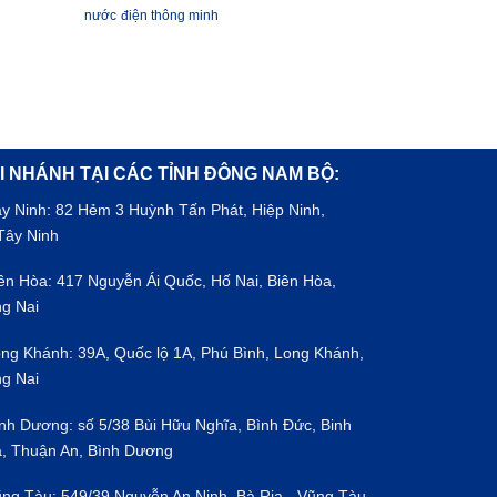
nước
điện thông minh
I NHÁNH TẠI CÁC TỈNH ĐÔNG NAM BỘ:
ây Ninh: 82 Hẻm 3 Huỳnh Tấn Phát, Hiệp Ninh,
Tây Ninh
iên Hòa: 417 Nguyễn Ái Quốc, Hố Nai, Biên Hòa,
g Nai
ong Khánh: 39A, Quốc lộ 1A, Phú Bình, Long Khánh,
g Nai
ình Dương: số 5/38 Bùi Hữu Nghĩa, Bình Đức, Binh
, Thuận An, Bình Dương
ũng Tàu: 549/39 Nguyễn An Ninh, Bà Rịa - Vũng Tàu