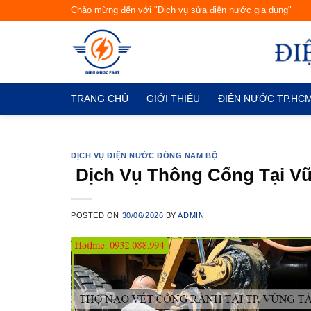
Skip
Chào mừng đến với "Dịch vụ sửa điện nước gia dụng"
to
content
TRANG CHỦ
GIỚI THIỆU
ĐIỆN NƯỚC TP.HC
DỊCH VỤ ĐIỆN NƯỚC ĐÔNG NAM BỘ
Dịch Vụ Thông Cống Tại Vũ
POSTED ON
30/06/2026
BY
ADMIN