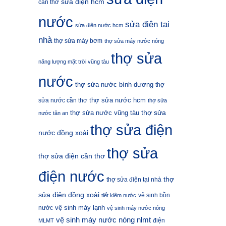
sửa điện hcm
cần thơ
nước
sửa điện tại
sửa điện nước hcm
nhà
thợ sửa máy bơm
thợ sửa máy nước nóng
thợ sửa
năng lượng mặt trời vũng tàu
nước
thợ sửa nước bình dương
thợ
thợ sửa nước hcm
sửa nước cần thơ
thợ sửa
thợ sửa
thợ sửa nước vũng tàu
nước tân an
thợ sửa điện
nước đồng xoài
thợ sửa
thợ sửa điện cần thơ
điện nước
thợ
thợ sửa điện tại nhà
sửa điện đồng xoài
vệ sinh bồn
tiết kiệm nước
vệ sinh máy lạnh
nước
vệ sinh máy nước nóng
vệ sinh máy nước nóng nlmt
điện
MLMT