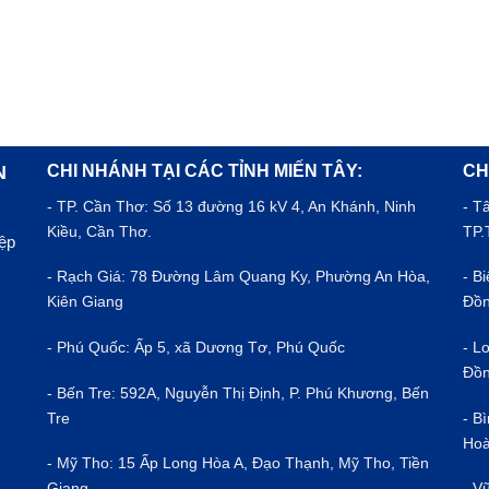
CHI NHÁNH TẠI CÁC TỈNH MIẾN TÂY:
CH
N
- TP.
Cần Thơ
: Số 13 đường 16 kV 4, An Khánh, Ninh
- T
Kiều, Cần Thơ.
TP.
iệp
- Rạch Giá: 78 Đường Lâm Quang Ky, Phường An Hòa,
- B
Kiên Giang
Đồn
- Phú Quốc: Ấp 5, xã Dương Tơ, Phú Quốc
- L
Đồn
- Bến Tre: 592A, Nguyễn Thị Định, P. Phú Khương, Bến
Tre
- B
Hoà
- Mỹ Tho: 15 Ấp Long Hòa A, Đạo Thạnh, Mỹ Tho, Tiền
Giang
- V