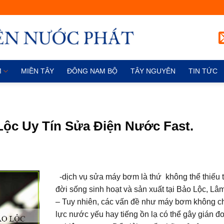
M
MIỀN TÂY
ĐÔNG NAM BỘ
TÂY NGUYÊN
TIN TỨC
ộc Uy Tín Sửa Điện Nước Fast.
-dịch vụ sửa máy bơm là thứ không thể thiếu 
đời sống sinh hoạt và sản xuất tại Bảo Lộc, Lâ
– Tuy nhiên, các vấn đề như máy bơm không c
lực nước yếu hay tiếng ồn lạ có thể gây gián đ