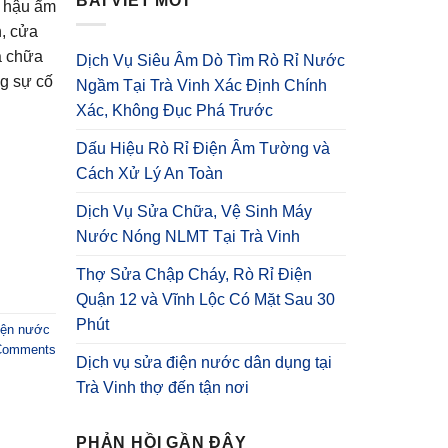
BÀI VIẾT MỚI
í hậu ẩm
h, cửa
a chữa
Dịch Vụ Siêu Âm Dò Tìm Rò Rỉ Nước
ng sự cố
Ngầm Tại Trà Vinh Xác Định Chính
Xác, Không Đục Phá Trước
Dấu Hiệu Rò Rỉ Điện Âm Tường và
Cách Xử Lý An Toàn
Dịch Vụ Sửa Chữa, Vệ Sinh Máy
Nước Nóng NLMT Tại Trà Vinh
Thợ Sửa Chập Cháy, Rò Rỉ Điện
Quận 12 và Vĩnh Lộc Có Mặt Sau 30
Phút
iện nước
omments
Dịch vụ sửa điện nước dân dụng tại
Trà Vinh thợ đến tận nơi
PHẢN HỒI GẦN ĐÂY