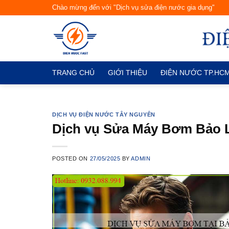
Skip
Chào mừng đến với "Dịch vụ sửa điện nước gia dụng"
to
content
TRANG CHỦ
GIỚI THIỆU
ĐIỆN NƯỚC TP.HC
DỊCH VỤ ĐIỆN NƯỚC TÂY NGUYÊN
Dịch vụ Sửa Máy Bơm Bảo L
POSTED ON
27/05/2025
BY
ADMIN