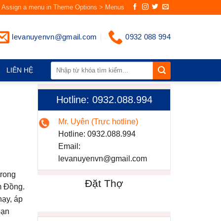
Assign a menu in Theme Options > Menus
levanuyenvn@gmail.com
0932 088 994
LIÊN HỆ
Hotline: 0932.088.994
Mr. Uyên (Trực hotline)
Hotline:
0932.088.994
Email:
levanuyenvn@gmail.com
trong
Đặt Thợ
m Đồng.
hạy, áp
oạn