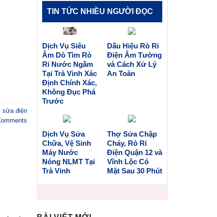
TIN TỨC NHIỀU NGƯỜI ĐỌC
Dịch Vụ Siêu
Dấu Hiệu Rò Rỉ
Âm Dò Tìm Rò
Điện Âm Tường
Rỉ Nước Ngầm
và Cách Xử Lý
Tại Trà Vinh Xác
An Toàn
Định Chính Xác,
Không Đục Phá
Trước
,
sửa điện
omments
Dịch Vụ Sửa
Thợ Sửa Chập
Chữa, Vệ Sinh
Cháy, Rò Rỉ
Máy Nước
Điện Quận 12 và
Nóng NLMT Tại
Vĩnh Lộc Có
Trà Vinh
Mặt Sau 30 Phút