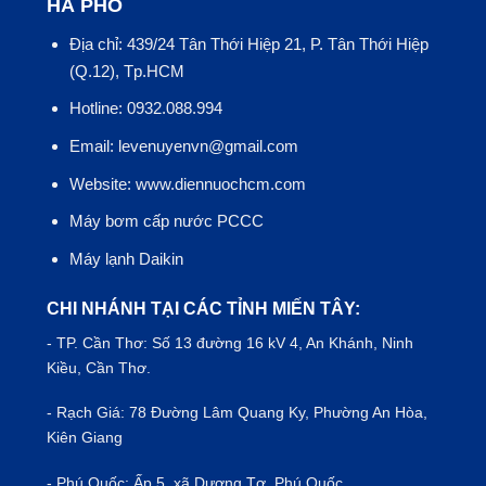
HÀ PHỐ
Địa chỉ: 439/24 Tân Thới Hiệp 21, P. Tân Thới Hiệp
(Q.12), Tp.HCM
Hotline: 0932.088.994
Email: levenuyenvn@gmail.com
Website: www.diennuochcm.com
Máy bơm cấp nước PCCC
Máy lạnh Daikin
CHI NHÁNH TẠI CÁC TỈNH MIẾN TÂY:
- TP.
Cần Thơ
: Số 13 đường 16 kV 4, An Khánh, Ninh
Kiều, Cần Thơ.
- Rạch Giá: 78 Đường Lâm Quang Ky, Phường An Hòa,
Kiên Giang
- Phú Quốc: Ấp 5, xã Dương Tơ, Phú Quốc