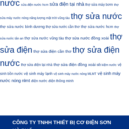
nước
sửa điện tại nhà
thợ sửa máy bơm
sửa điện nước hcm
thợ
thợ sửa nước
sửa máy nước nóng năng lượng mặt trời vũng tàu
thợ sửa nước bình dương
thợ sửa nước hcm
thợ sửa nước cần thơ
thợ
thợ
thợ sửa nước đồng xoài
thợ sửa nước vũng tàu
sửa nước tân an
sửa điện
thợ sửa điện
thợ sửa điện cần thơ
nước
thợ sửa điện đồng xoài
thợ sửa điện tại nhà
vệ
tiết kiệm nước
vệ sinh máy
vệ sinh máy lạnh
sinh bồn nước
vệ sinh máy nước nóng MLMT
nước nóng nlmt
điện nước
điện thông minh
CÔNG TY TNHH THIẾT BỊ CƠ ĐIỆN SƠN