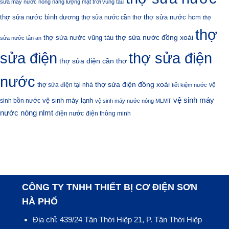
sửa máy nước nóng năng lượng mặt trời vũng tàu
thợ sửa nước bình dương
thợ sửa nước hcm
thợ sửa nước cần thơ
thợ
thợ
thợ sửa nước đồng xoài
thợ sửa nước vũng tàu
sửa nước tân an
sửa điện
thợ sửa điện
thợ sửa điện cần thơ
nước
thợ sửa điện đồng xoài
thợ sửa điện tại nhà
vệ
tiết kiệm nước
vệ sinh máy
vệ sinh máy lạnh
sinh bồn nước
vệ sinh máy nước nóng MLMT
nước nóng nlmt
điện nước
điện thông minh
CÔNG TY TNHH THIẾT BỊ CƠ ĐIỆN SƠN
HÀ PHỐ
Địa chỉ: 439/24 Tân Thới Hiệp 21, P. Tân Thới Hiệp