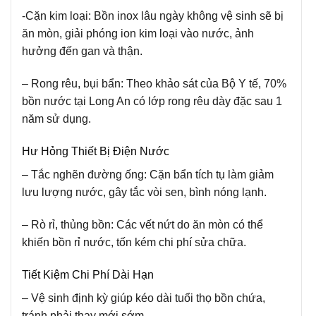
-Cặn kim loại:
Bồn inox lâu ngày không vệ sinh sẽ bị
ăn mòn, giải phóng ion kim loại vào nước, ảnh
hưởng đến gan và thận.
– Rong rêu, bụi bẩn:
Theo khảo sát của Bộ Y tế, 70%
bồn nước tại Long An có lớp rong rêu dày đặc sau 1
năm sử dụng.
Hư Hỏng Thiết Bị Điện Nước
– Tắc nghẽn đường ống:
Cặn bẩn tích tụ làm giảm
lưu lượng nước, gây tắc vòi sen, bình nóng lạnh.
– Rò rỉ, thủng bồn:
Các vết nứt do ăn mòn có thể
khiến bồn rỉ nước, tốn kém chi phí sửa chữa.
Tiết Kiệm Chi Phí Dài Hạn
– Vệ sinh định kỳ giúp kéo dài tuổi thọ bồn chứa,
tránh phải thay mới sớm.