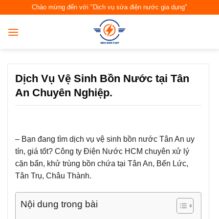
Skip
Chào mừng đến với "Dịch vụ sửa điện nước gia dụng"
to
content
Dịch Vụ Vệ Sinh Bồn Nước tại Tân
An Chuyên Nghiệp.
–
Bạn đang tìm dịch vụ vệ sinh bồn nước Tân An uy
tín, giá tốt? Công ty Điện Nước HCM chuyên xử lý
cặn bẩn, khử trùng bồn chứa tại Tân An, Bến Lức,
Tân Trụ, Châu Thành.
Nội dung trong bài