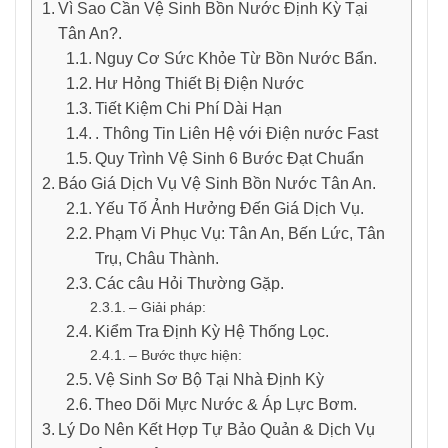
Vì Sao Cần Vệ Sinh Bồn Nước Định Kỳ Tại
Tân An?.
Nguy Cơ Sức Khỏe Từ Bồn Nước Bẩn.
Hư Hỏng Thiết Bị Điện Nước
Tiết Kiệm Chi Phí Dài Hạn
. Thông Tin Liên Hệ với Điện nước Fast
Quy Trình Vệ Sinh 6 Bước Đạt Chuẩn
Báo Giá Dịch Vụ Vệ Sinh Bồn Nước Tân An.
Yếu Tố Ảnh Hưởng Đến Giá Dịch Vụ.
Phạm Vi Phục Vụ: Tân An, Bến Lức, Tân
Trụ, Châu Thành.
Các câu Hỏi Thường Gặp.
– Giải pháp:
Kiểm Tra Định Kỳ Hệ Thống Lọc.
– Bước thực hiện:
Vệ Sinh Sơ Bộ Tại Nhà Định Kỳ
Theo Dõi Mực Nước & Áp Lực Bơm.
Lý Do Nên Kết Hợp Tự Bảo Quản & Dịch Vụ