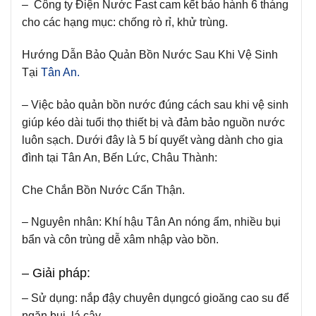
– Công ty Điện Nước Fast cam kết bảo hành 6 tháng
cho các hạng mục: chống rò rỉ, khử trùng.
Hướng Dẫn Bảo Quản Bồn Nước Sau Khi Vệ Sinh
Tại
Tân An.
– Việc bảo quản bồn nước đúng cách sau khi vệ sinh
giúp kéo dài tuổi thọ thiết bị và đảm bảo nguồn nước
luôn sạch. Dưới đây là 5 bí quyết vàng dành cho gia
đình tại Tân An, Bến Lức, Châu Thành:
Che Chắn Bồn Nước Cẩn Thận.
– Nguyên nhân:
Khí hậu Tân An nóng ẩm, nhiều bụi
bẩn và côn trùng dễ xâm nhập vào bồn.
– Giải pháp:
– Sử dụng:
nắp đậy chuyên dụngcó gioăng cao su để
ngăn bụi, lá cây.