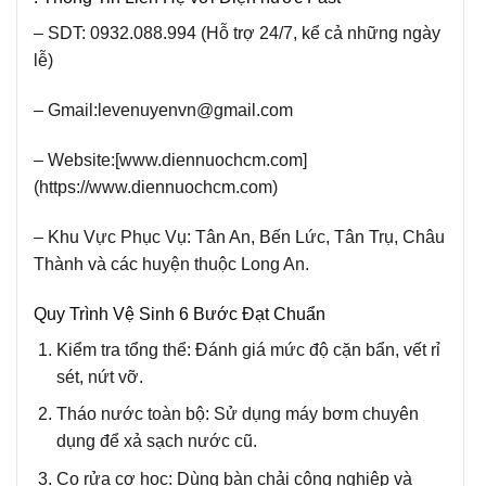
– SDT:
0932.088.994 (Hỗ trợ 24/7, kể cả những ngày
lễ)
– Gmail:
levenuyenvn@gmail.com
– Website:[
www.diennuochcm.com]
(https://www.diennuochcm.com)
– Khu Vực Phục Vụ: Tân An, Bến Lức, Tân Trụ, Châu
Thành và các huyện thuộc Long An.
Quy Trình Vệ Sinh 6 Bước Đạt Chuẩn
Kiểm tra tổng thể:
Đánh giá mức độ cặn bẩn, vết rỉ
sét, nứt vỡ.
Tháo nước toàn bộ:
Sử dụng máy bơm chuyên
dụng để xả sạch nước cũ.
Cọ rửa cơ học:
Dùng bàn chải công nghiệp và