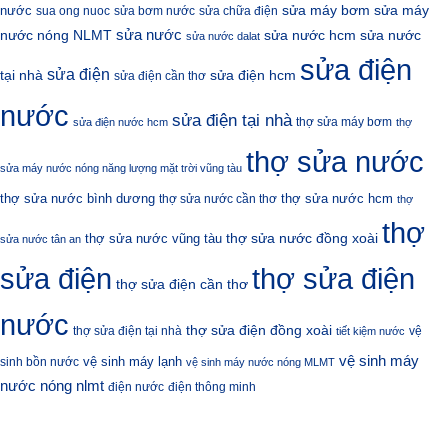
sửa máy bơm
nước
sửa máy
sua ong nuoc
sửa bơm nước
sửa chữa điện
sửa nước
nước nóng NLMT
sửa nước hcm
sửa nước
sửa nước dalat
sửa điện
sửa điện
sửa điện hcm
tại nhà
sửa điện cần thơ
nước
sửa điện tại nhà
thợ sửa máy bơm
sửa điện nước hcm
thợ
thợ sửa nước
sửa máy nước nóng năng lượng mặt trời vũng tàu
thợ sửa nước bình dương
thợ sửa nước hcm
thợ sửa nước cần thơ
thợ
thợ
thợ sửa nước đồng xoài
thợ sửa nước vũng tàu
sửa nước tân an
sửa điện
thợ sửa điện
thợ sửa điện cần thơ
nước
thợ sửa điện đồng xoài
thợ sửa điện tại nhà
vệ
tiết kiệm nước
vệ sinh máy
vệ sinh máy lạnh
sinh bồn nước
vệ sinh máy nước nóng MLMT
nước nóng nlmt
điện nước
điện thông minh