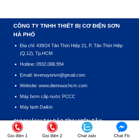
CÔNG TY TNHH THIẾT BỊ CƠ ĐIỆN SƠN
HÀ PHỐ
Địa chỉ: 439/24 Tân Thới Hiệp 21, P. Tân Thới Hiệp
(Q.12), Tp.HCM
Hotline: 0932.088.994
Email: levenuyenvn@gmail.com
Website: www.diennuochcm.com
Máy bơm cấp nước PCCC
Máy lạnh Daikin
CHI NHÁNH TẠI CÁC TỈNH MIẾN TÂY:
- TP.
Cần Thơ
: Số 13 đường 16 kV 4, An Khánh, Ninh
Gọi điện 1
Gọi điện 2
Chat zalo
Chat Fb
Kiều, Cần Thơ.