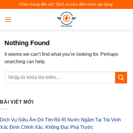
Skip
Chào mừng đến với "Dịch vụ sửa điện nước gia dụng"
to
content
Nothing Found
It seems we can’t find what you’re looking for. Perhaps
searching can help.
BÀI VIẾT MỚI
Dịch Vụ Siêu Âm Dò Tìm Rò Rỉ Nước Ngầm Tại Trà Vinh
Xác Định Chính Xác, Không Đục Phá Trước