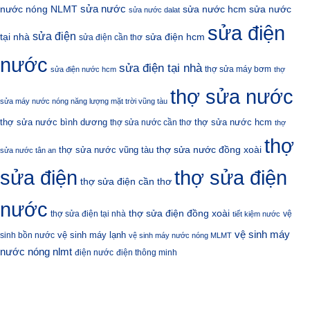
sửa nước
nước nóng NLMT
sửa nước hcm
sửa nước
sửa nước dalat
sửa điện
sửa điện
sửa điện hcm
tại nhà
sửa điện cần thơ
nước
sửa điện tại nhà
thợ sửa máy bơm
sửa điện nước hcm
thợ
thợ sửa nước
sửa máy nước nóng năng lượng mặt trời vũng tàu
thợ sửa nước bình dương
thợ sửa nước hcm
thợ sửa nước cần thơ
thợ
thợ
thợ sửa nước đồng xoài
thợ sửa nước vũng tàu
sửa nước tân an
sửa điện
thợ sửa điện
thợ sửa điện cần thơ
nước
thợ sửa điện đồng xoài
thợ sửa điện tại nhà
vệ
tiết kiệm nước
vệ sinh máy
vệ sinh máy lạnh
sinh bồn nước
vệ sinh máy nước nóng MLMT
nước nóng nlmt
điện nước
điện thông minh